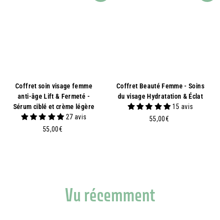
Coffret soin visage femme
Coffret Beauté Femme - Soins
anti-âge Lift & Fermeté -
du visage Hydratation & Éclat
Sérum ciblé et crème légère
15 avis
27 avis
5
55,00€
5
5
55,00€
5
,
,
0
0
0
0
€
€
Vu récemment