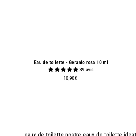
l
c
a
r
r
e
l
l
o
Eau de toilette - Geranio rosa 10 ml
89 avis
1
10,90€
0
,
9
0
€
eaux de toilette nostre eaux de toilette idea