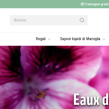
Vai
📦
Consegna gratuita
al
contenuto
Ricerca
Ricerca
Regali
Saponi liquidi di Marsiglia
Eaux d