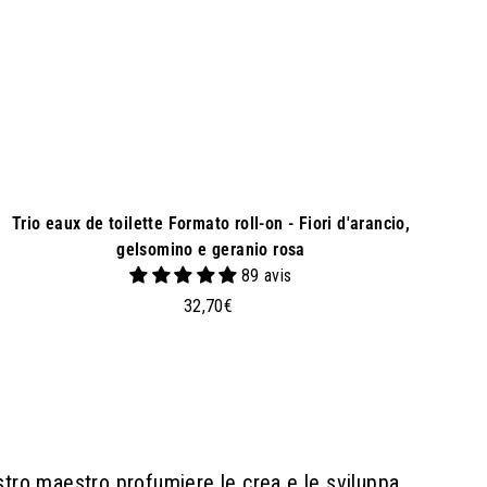
l
c
a
r
r
e
l
l
o
Trio eaux de toilette Formato roll-on - Fiori d'arancio,
gelsomino e geranio rosa
89 avis
3
32,70€
2
,
7
0
€
ostro maestro profumiere le crea e le sviluppa