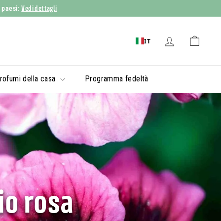
Vedi dettagli
i paesi:
IT
rofumi della casa
Programma fedeltà
io rosa