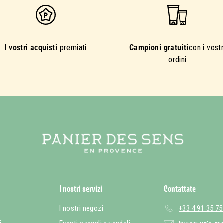
I
vostri acquisti
premiati
Campioni gratuiti
con i vostr
ordini
I nostri servizi
Contattate
I nostri negozi
+33 4 91 35 75
i
Eventi e regali aziendali