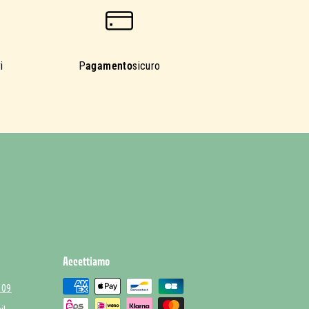
i
P
agamento
sicuro
Accettiamo
 09