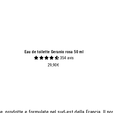
l
c
a
r
r
e
l
l
o
Eau de toilette Geranio rosa 50 ml
354 avis
2
29,90€
9
,
9
0
€
te, prodotte e formulate nel sud-est della Francia. Il n