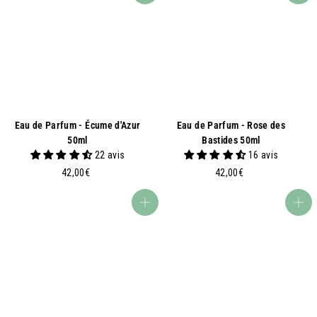
0
0
0
€
€
Eau de Parfum - Écume d'Azur
Eau de Parfum - Rose des
50ml
Bastides 50ml
22 avis
16 avis
4
4
42,00€
42,00€
2
2
,
,
Aggiungi al carrello
Aggiungi al carrello
0
0
0
0
€
€