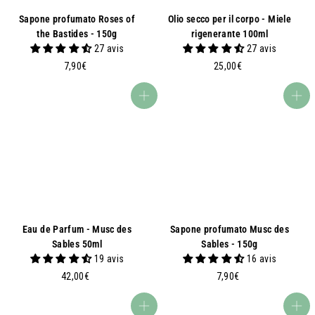
Sapone profumato Roses of
Olio secco per il corpo - Miele
the Bastides - 150g
rigenerante 100ml
27 avis
27 avis
7
2
7,90€
25,00€
,
5
9
,
Aggiungi al carrello
Aggiungi al carrello
0
0
€
0
€
Eau de Parfum - Musc des
Sapone profumato Musc des
Sables 50ml
Sables - 150g
19 avis
16 avis
4
7
42,00€
7,90€
2
,
,
9
Aggiungi al carrello
Aggiungi al carrello