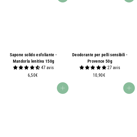
0
0
€
0
€
Sapone solido esfoliante -
Deodorante per pelli sensibili -
Mandorla lenitiva 150g
Provence 50g
47 avis
27 avis
6
1
6,50€
10,90€
,
0
5
,
Aggiungi al carrello
Aggiungi al carrello
0
9
€
0
€