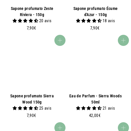
Sapone profumato Zeste
Sapone profumato Écume
Riviera - 150g
d'Azur - 150g
20 avis
18 avis
7
7
7,90€
7,90€
,
,
9
9
Aggiungi al carrello
Aggiungi al carrello
0
0
€
€
Sapone profumato Sierra
Eau de Parfum - Sierra Woods
Wood 150g
50ml
25 avis
21 avis
7
4
7,90€
42,00€
,
2
9
,
Aggiungi al carrello
Aggiungi al carrello