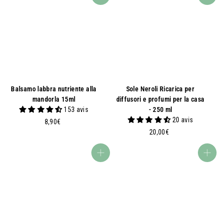
0
0
€
€
Balsamo labbra nutriente alla
Sole Neroli Ricarica per
mandorla 15ml
diffusori e profumi per la casa
153 avis
- 250 ml
20 avis
8
8,90€
,
2
20,00€
9
0
0
,
Aggiungi al carrello
Aggiungi al carrello
€
0
0
€