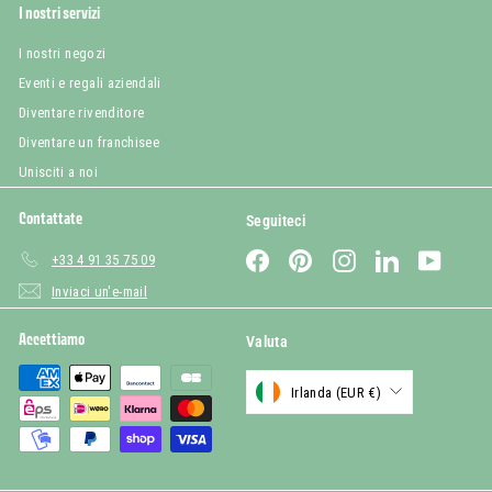
I nostri servizi
I nostri negozi
Eventi e regali aziendali
Diventare rivenditore
Diventare un franchisee
Unisciti a noi
Contattate
Seguiteci
Facebook
Pinterest
Instagram
LinkedIn
YouTub
+33 4 91 35 75 09
Inviaci un'e-mail
Accettiamo
Valuta
Irlanda (EUR €)