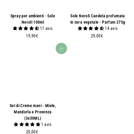
Spray per ambienti - Sole
Sole Neroli Candela profumata
Neroli 100ml
in cera vegetale - Parfum 275g
11 avis
14 avis
1
2
19,90€
29,00€
9
9
,
,
Aggiungi al carrello
9
0
0
0
€
€
Set di Creme mani - Miele,
Mandorla e Provenza
(3x30ML)
1 avis
2
20,00€