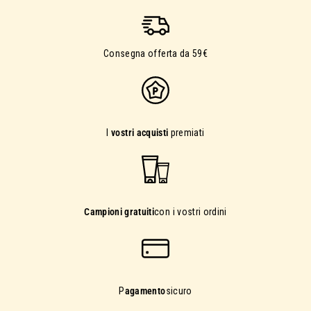
Consegna offerta da 59€
I
vostri acquisti
premiati
Campioni gratuiti
con i vostri ordini
P
agamento
sicuro