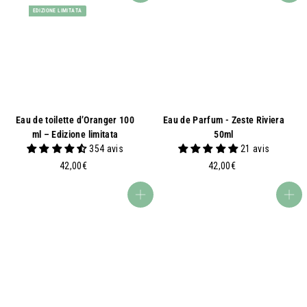
EDIZIONE LIMITATA
Eau de toilette d’Oranger 100
Eau de Parfum - Zeste Riviera
ml – Edizione limitata
50ml
354 avis
21 avis
4
4
42,00€
42,00€
2
2
,
,
Aggiungi al carrello
Aggiungi al carrello
0
0
0
0
€
€