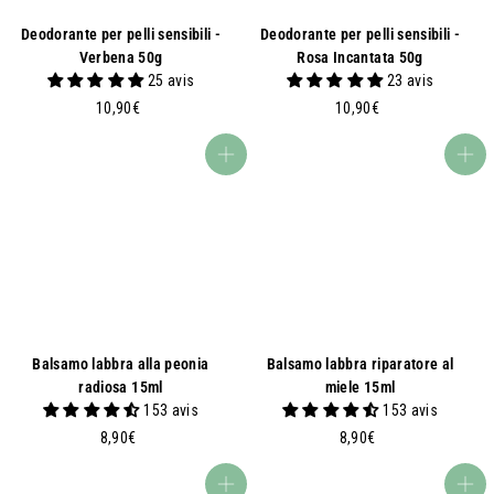
Deodorante per pelli sensibili -
Deodorante per pelli sensibili -
Verbena 50g
Rosa Incantata 50g
25 avis
23 avis
1
1
10,90€
10,90€
0
0
,
,
Aggiungi al carrello
Aggiungi al carrello
9
9
0
0
€
€
Balsamo labbra alla peonia
Balsamo labbra riparatore al
radiosa 15ml
miele 15ml
153 avis
153 avis
8
8
8,90€
8,90€
,
,
9
9
Aggiungi al carrello
Aggiungi al carrello