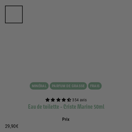
MINÉRAL
PARFUM DE GRASSE
FRAIS
354 avis
Eau de toilette - Criste Marine 50ml
Prix
Prix
29,90€
29,90€