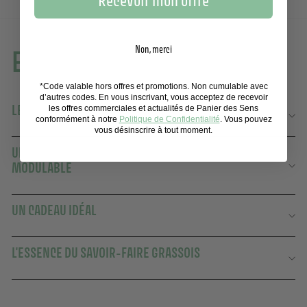
Recevoir mon offre
Non, merci
En savoir plus
*Code valable hors offres et promotions. Non cumulable avec
d’autres codes. En vous inscrivant, vous acceptez de recevoir
LE PARFUM RACONTÉ PAR NOTRE MAITRE PARFUMEUR
les offres commerciales et actualités de Panier des Sens
conformément à notre
Politique de Confidentialité
. Vous pouvez
vous désinscrire à tout moment.
UNE EAU DE TOILETTE MARINE À L'INTENSITÉ
MODULABLE
UN CADEAU IDÉAL
L'ESSENCE DU SAVOIR-FAIRE GRASSOIS