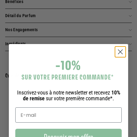
Bénéfices
Détail du Parfum
Nos Engagements
Ingrédients
-10%
Complétez la routine
SUR VOTRE PREMIERE COMMANDE
*
Inscrivez-vous à notre newsletter et recevez
10%
Ajouter au panier
Eau de toilette - Criste Marine 50ml
de remise
sur votre première commande*.
354 avis
29,90€
29,90€