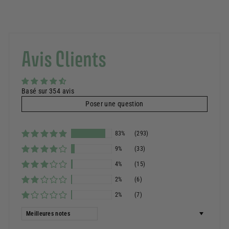
Avis Clients
Basé sur 354 avis
Poser une question
83%
(293)
9%
(33)
4%
(15)
2%
(6)
2%
(7)
Sort by