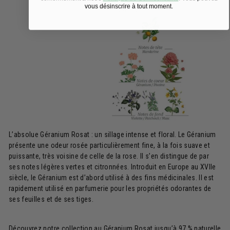
vous désinscrire à tout moment.
L’absolue Géranium Rosat : un sillage intense et floral. Le Géranium
présente une odeur rosée particulièrement fine, à la fois suave et
puissante, très voisine de celle de la rose. Il s’en distingue de par
ses notes légères vertes et citronnées. Introduit en Europe au XVIIe
siècle, le Géranium est d’abord utilisé à des fins médicinales. Il est
rapidement utilisé en parfumerie pour les propriétés odorantes de
ses feuilles et de ses tiges.
Découvrez notre collection au Géranium Rosat jusqu’à 97 % naturelle