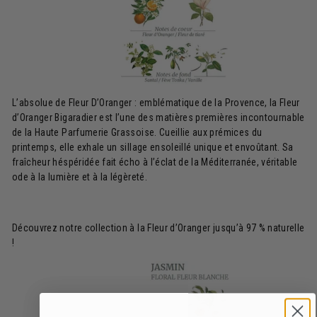
L’absolue de Fleur D’Oranger : emblématique de la Provence, la Fleur
d’Oranger Bigaradier est l’une des matières premières incontournable
de la Haute Parfumerie Grassoise. Cueillie aux prémices du
printemps, elle exhale un sillage ensoleillé unique et envoûtant. Sa
fraîcheur héspéridée fait écho à l’éclat de la Méditerranée, véritable
ode à la lumière et à la légèreté.
Découvrez notre collection à la Fleur d’Oranger jusqu’à 97 % naturelle
!