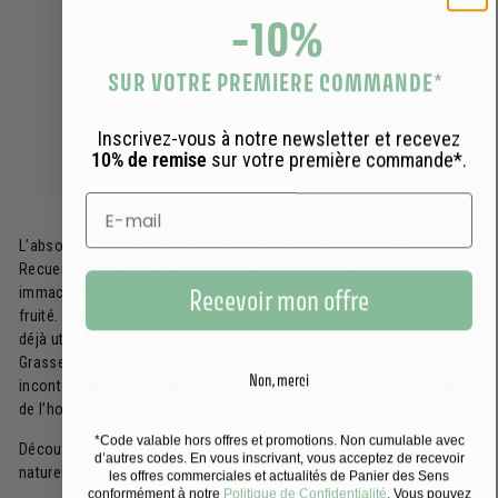
-10%
SUR VOTRE PREMIERE COMMANDE
*
Inscrivez-vous à notre newsletter et recevez
10% de remise
sur votre première commande*.
L’absolue Jasmin Précieux : un sillage poudré et généreux.
Recueillies en août aux premières lueurs du jour, ses fleurs
Recevoir mon offre
immaculées délivrent un parfum envoûtant, poudré et légèrement
fruité. Les petites fleurs délicates du Jasmin Grandiflorum étaient
déjà utilisées au XVIe siècle par les maîtres gantiers parfumeurs de
Grasse. Très vite, ce véritable joyau végétal devient un
Non, merci
incontournable de la palette des parfumeurs et se retrouve au cœur
de l’horticulture grassoise.
*Code valable hors offres et promotions. Non cumulable avec
Découvrez notre collection au Jasmin Précieux jusqu’à 97 %
d’autres codes. En vous inscrivant, vous acceptez de recevoir
naturelle !
les offres commerciales et actualités de Panier des Sens
conformément à notre
Politique de Confidentialité
. Vous pouvez