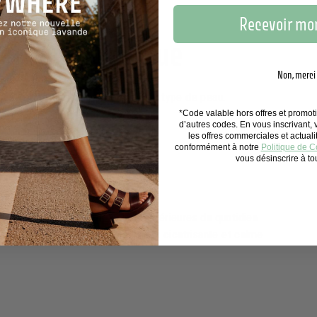
Recevoir mon
ans la cosmétique
Non, merci
tés permettant de convenir à tout type de peau.
*Code valable hors offres et promo
d’autres codes. En vous inscrivant,
les offres commerciales et actual
conformément à notre
Politique de Co
vous désinscrire à t
otège l’épiderme des agressions extérieures du quotidien
 soulage les inflammations, elle est cicatrisante et calme