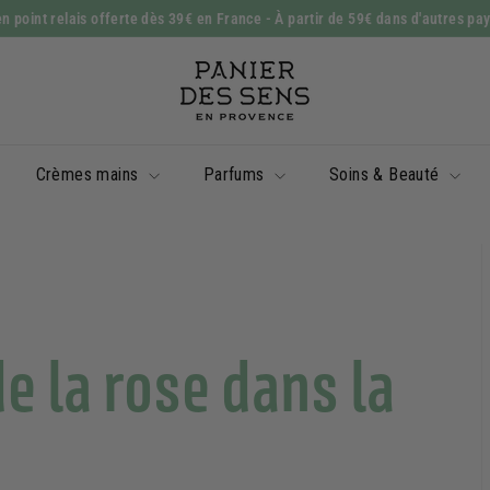
n point relais offerte dès 39€ en France
- À partir de 59€ dans d'autres pa
Diaporama
P
Pause
a
n
i
Crèmes mains
Parfums
Soins & Beauté
e
r
d
e
s
S
e la rose dans la
e
n
s