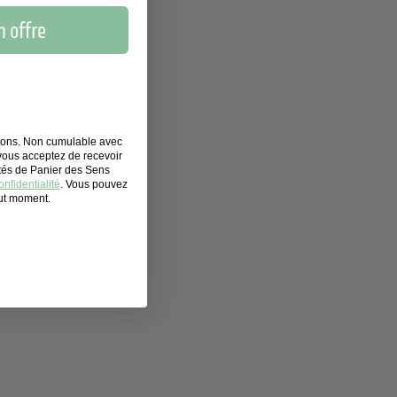
 offre
tions. Non cumulable avec
 vous acceptez de recevoir
ités de Panier des Sens
nfidentialité
. Vous pouvez
out moment.