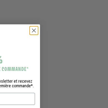
%
RE COMMANDE
*
wsletter et recevez
remière commande*.