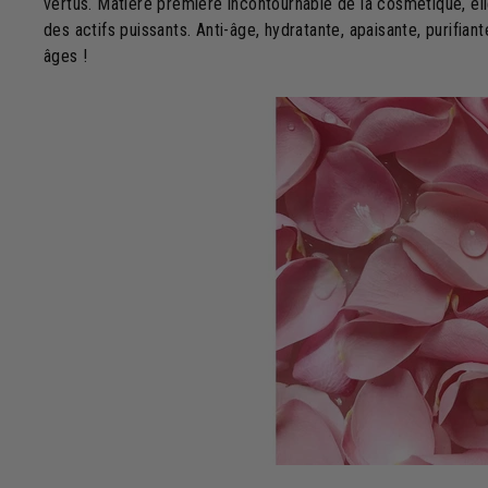
vertus. Matière première incontournable de la cosmétique, el
des actifs puissants. Anti-âge, hydratante, apaisante, purifian
âges !