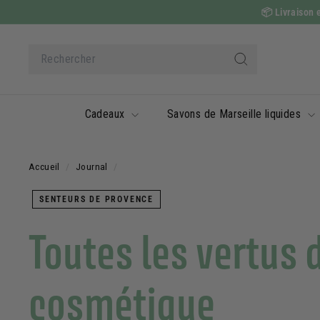
Passer
📦
Livraison e
au
contenu
Search
Rechercher
Cadeaux
Savons de Marseille liquides
Accueil
/
Journal
/
SENTEURS DE PROVENCE
Toutes les vertus d
cosmétique