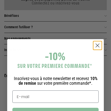
Connectez ou inscrivez-vous
Bénéfices
Comment l'utiliser ?
Nos engagements
Ingrédients
-10%
SUR VOTRE PREMIERE COMMANDE
*
Complétez la routine
Inscrivez-vous à notre newsletter et recevez
10%
de remise
sur votre première commande*.
Parfum d'ambiance - Cerisier en Fleurs 100
Ajouter au panier
ml
87 avis
19,90€
19,90€