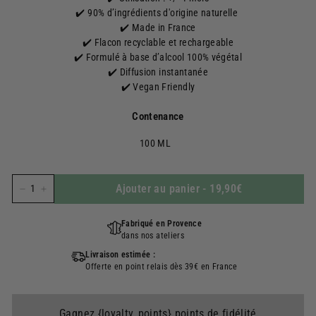
✔️ 90% d’ingrédients d'origine naturelle
✔️ Made in France
✔️ Flacon recyclable et rechargeable
✔️ Formulé à base d’alcool 100% végétal
✔️ Diffusion instantanée
✔️ Vegan Friendly
Contenance
100 ML
Ajouter au panier
-
19,90€
−
+
Fabriqué en Provence
dans nos ateliers
Livraison estimée :
Offerte en point relais dès 39€ en France
Gagnez {loyalty_points} points de fidélité