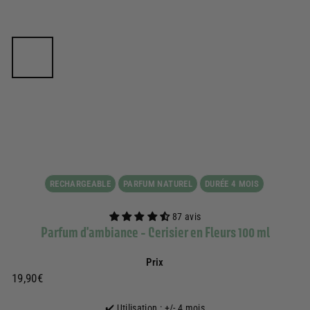
RECHARGEABLE
PARFUM NATUREL
DURÉE 4 MOIS
87 avis
Parfum d'ambiance - Cerisier en Fleurs 100 ml
Prix
Prix
19,90€
19,90€
régulier
✔️ Utilisation : +/- 4 mois