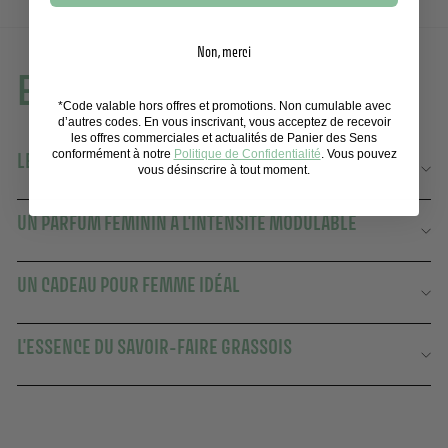
Non, merci
En savoir plus
*Code valable hors offres et promotions. Non cumulable avec
d’autres codes. En vous inscrivant, vous acceptez de recevoir
les offres commerciales et actualités de Panier des Sens
conformément à notre
Politique de Confidentialité
. Vous pouvez
LE PARFUM RACONTÉ PAR NOTRE MAITRE PARFUMEUR
vous désinscrire à tout moment.
UN PARFUM FÉMININ À L'INTENSITÉ MODULABLE
UN CADEAU POUR FEMME IDÉAL
L'ESSENCE DU SAVOIR-FAIRE GRASSOIS