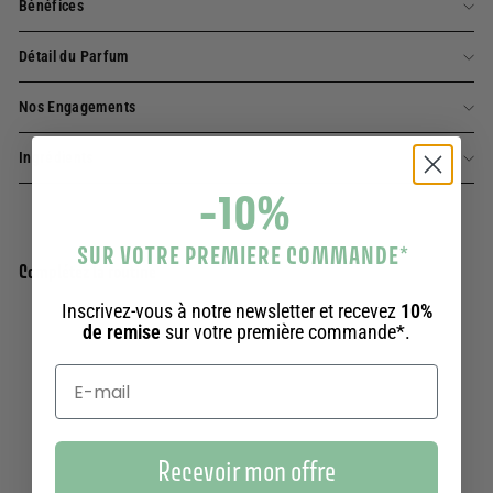
Bénéfices
Détail du Parfum
Nos Engagements
Ingrédients
-10%
SUR VOTRE PREMIERE COMMANDE
*
Complétez la routine
Inscrivez-vous à notre newsletter et recevez
10%
de remise
sur votre première commande*.
Ajouter au panier
Eau de toilette – Rose Envoûtante 50ml
354 avis
29,90€
29,90€
Recevoir mon offre