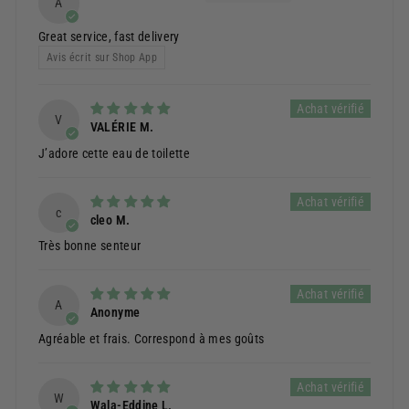
A
Great service, fast delivery
Avis écrit sur Shop App
V
VALÉRIE M.
J’adore cette eau de toilette
c
cleo M.
Très bonne senteur
A
Anonyme
Agréable et frais. Correspond à mes goûts
W
Wala-Eddine L.