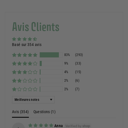
Avis Clients
Basé sur 354 avis
83%
(293)
9%
(33)
4%
(15)
2%
(6)
2%
(7)
Sort by
Avis (
354
)
Questions (
1
)
Anna