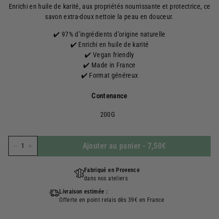
Enrichi en huile de karité, aux propriétés nourrissante et protectrice, ce
savon extra-doux nettoie la peau en douceur.
✔️ 97% d’ingrédients d’origine naturelle
✔️ Enrichi en huile de karité
✔️ Vegan friendly
✔️ Made in France
✔️ Format généreux
Contenance
200G
Ajouter au panier
-
7,50€
−
+
Fabriqué en Provence
dans nos ateliers
Livraison estimée :
Offerte en point relais dès 39€ en France