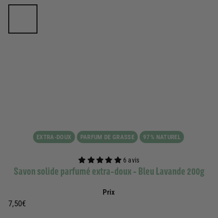
EXTRA-DOUX
PARFUM DE GRASSE
97% NATUREL
6 avis
Savon solide parfumé extra-doux - Bleu Lavande 200g
Prix
Prix
7,50€
7,50€
régulier