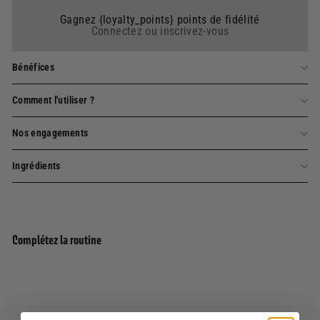
Gagnez {loyalty_points} points de fidélité
Connectez ou inscrivez-vous
Bénéfices
Comment l'utiliser ?
Nos engagements
Ingrédients
Complétez la routine
Savon solide parfumé extra-doux - Bleu
Ajouter au panier
Lavande 200g
6 avis