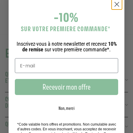
7,50€
7,50€
-10%
SUR VOTRE PREMIERE COMMANDE
*
Inscrivez-vous à notre newsletter et recevez
10%
En savoir plus
de remise
sur votre première commande*.
QUELLE EST LA DIFFÉRENCE ENTRE UN SAVON SOLIDE
ET UN SAVON LIQUIDE ?
Recevoir mon offre
COMBIEN DE TEMPS DURE UN SAVON SOLIDE PANIER
DES SENS ?
Non, merci
QUELS PARFUMS PROPOSEZ-VOUS ?
*Code valable hors offres et promotions. Non cumulable avec
d’autres codes. En vous inscrivant, vous acceptez de recevoir