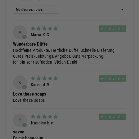
Sort by
M
Maria K.G.
Wunderbare Düfte
Hochfeine Produkte, Herrliche Düfte, Schnelle Lieferung,
Gutes Preis/Leistungs/Angebot, Gute Verpackung,
Ich bin sehr zufrieden! Vielen Dank!
K
Karen d.R.
Love these soaps
Love these soaps
f
francine b.v.
savon
j’aime beaucoup