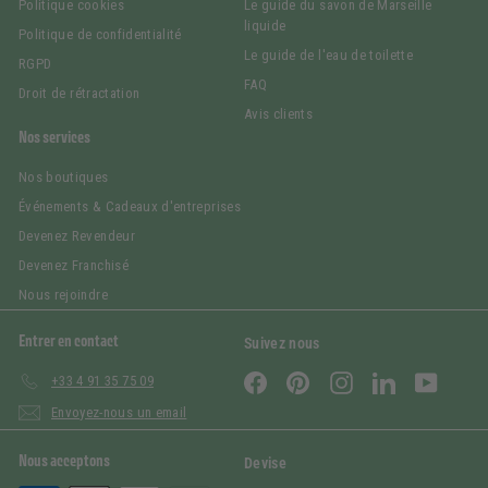
Politique cookies
Le guide du savon de Marseille
liquide
Politique de confidentialité
Le guide de l'eau de toilette
RGPD
FAQ
Droit de rétractation
Avis clients
Nos services
Nos boutiques
Événements & Cadeaux d'entreprises
Devenez Revendeur
Devenez Franchisé
Nous rejoindre
Entrer en contact
Suivez nous
Facebook
Pinterest
Instagram
LinkedIn
YouTub
+33 4 91 35 75 09
Envoyez-nous un email
Nous acceptons
Devise