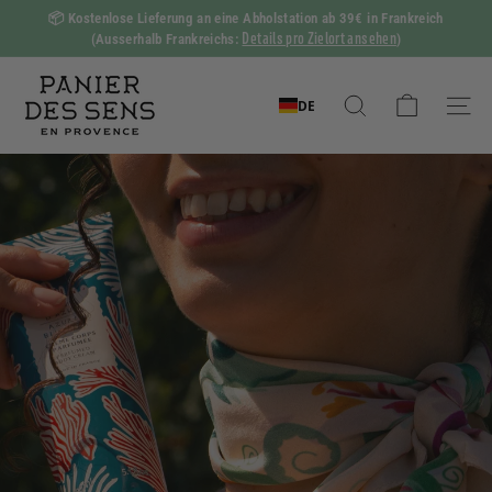
Zum
📦
Kostenlose Lieferung an eine Abholstation ab 39€ in Frankreich
Inhalt
Details pro Zielort ansehen
(Ausserhalb Frankreichs:
)
Diashow
springen
Pause
P
a
DE
Suchen
Naviga
n
i
e
r
d
e
s
S
e
n
s