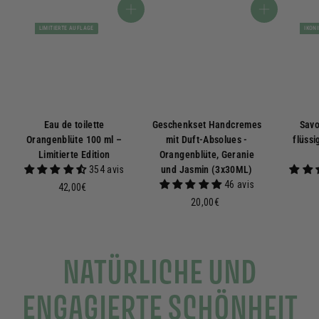
In den Warenkorb
In den Warenkorb
LIMITIERTE AUFLAGE
IKON
Eau de toilette
Geschenkset Handcremes
Savo
Orangenblüte 100 ml –
mit Duft-Absolues -
flüssi
Limitierte Edition
Orangenblüte, Geranie
354 avis
und Jasmin (3x30ML)
46 avis
4
42,00€
2
2
20,00€
,
0
0
,
0
0
NATÜRLICHE UND
€
0
€
ENGAGIERTE SCHÖNHEIT