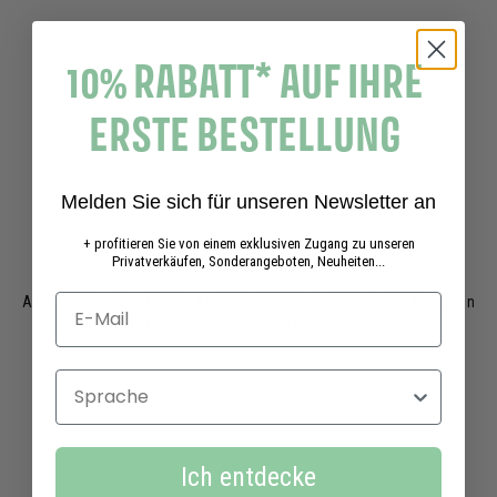
10% RABATT* AUF IHRE
ERSTE BESTELLUNG
Melden Sie sich für unseren Newsletter an
+ profitieren Sie von einem exklusiven Zugang zu unseren
Privatverkäufen, Sonderangeboten, Neuheiten...
Naturkosmetik
Alle unsere Gesichts- und Körperpflegeprodukte enthalten zwischen
95 % und 100 % Inhaltsstoffe natürlichen Ursprungs.
Sprache
Ich entdecke