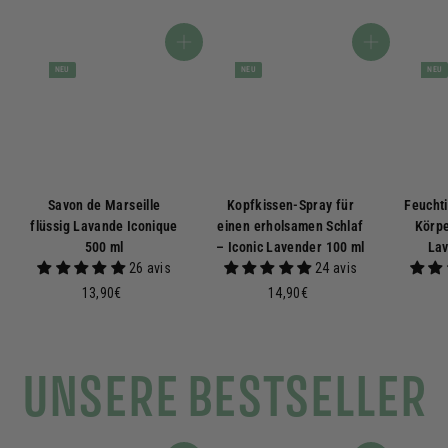
In den Warenkorb
In den Warenkorb
NEU
NEU
NEU
Savon de Marseille
Kopfkissen-Spray für
Feucht
flüssig Lavande Iconique
einen erholsamen Schlaf
Körpe
500 ml
– Iconic Lavender 100 ml
Lav
26 avis
24 avis
1
1
13,90€
14,90€
3
4
,
,
9
9
UNSERE BESTSELLER
0
0
€
€