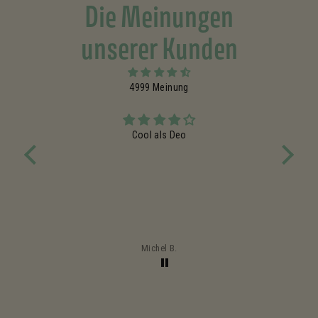
Die Meinungen
unserer Kunden
4999 Meinung
Cool als Deo
n. Sie
Sehr 
r diese
Duft
Michel B.