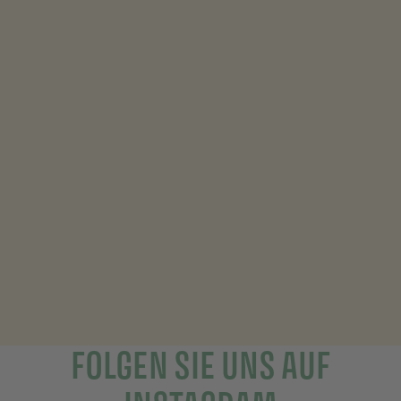
Im Jahr 2001 wurde Panier des Sens in Südfrankreich, im
Herzen der Provence, gegründet.
Inspiriert von den mediterranen Zutaten und dem Know-
how, verwenden wir das Beste aus unserer Region, um
natürliche, einfache und authentische Produkte zu
entwickeln.
FOLGEN SIE UNS AUF