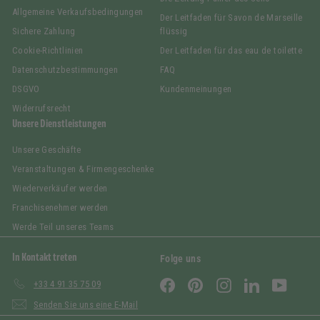
Allgemeine Verkaufsbedingungen
Der Leitfaden für Savon de Marseille
Sichere Zahlung
flüssig
Cookie-Richtlinien
Der Leitfaden für das eau de toilette
Datenschutzbestimmungen
FAQ
DSGVO
Kundenmeinungen
Widerrufsrecht
Unsere Dienstleistungen
Unsere Geschäfte
Veranstaltungen & Firmengeschenke
Wiederverkäufer werden
Franchisenehmer werden
Werde Teil unseres Teams
In Kontakt treten
Folge uns
Facebook
Pinterest
Instagram
LinkedIn
YouTub
+33 4 91 35 75 09
Senden Sie uns eine E-Mail