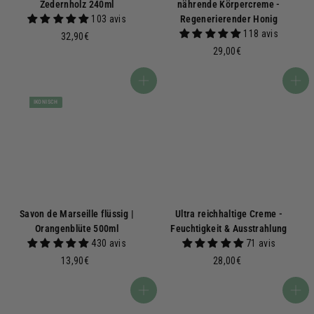
Zedernholz 240ml
nährende Körpercreme -
103 avis
Regenerierender Honig
118 avis
3
32,90€
2
2
29,00€
,
9
9
,
In den Warenkorb
In den Warenkorb
0
0
IKONISCH
€
0
€
Savon de Marseille flüssig |
Ultra reichhaltige Creme -
Orangenblüte 500ml
Feuchtigkeit & Ausstrahlung
430 avis
71 avis
1
2
13,90€
28,00€
3
8
,
,
In den Warenkorb
In den Warenkorb
9
0