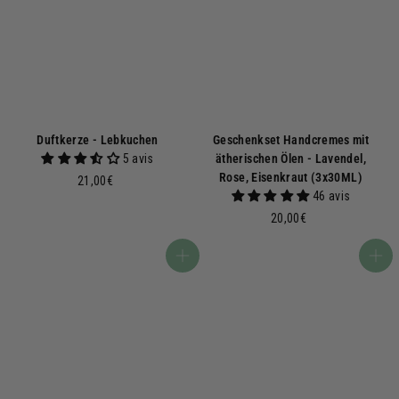
0
0
€
€
Duftkerze - Lebkuchen
Geschenkset Handcremes mit
5 avis
ätherischen Ölen - Lavendel,
Rose, Eisenkraut (3x30ML)
2
21,00€
46 avis
1
,
2
20,00€
0
0
0
,
In den Warenkorb
In den Warenkorb
€
0
0
€