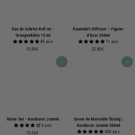
Eau de toilette Roll-on -
Raumduft-Diffuser – Figuier
Orangenblüte 10 ml
d’Azur 240ml
89 avis
11 avis
1
3
10,90€
32,90€
0
2
,
,
In den Warenkorb
In den Warenkorb
9
9
0
0
€
€
Reise-Set - Kostbarer Jasmin
Savon de Marseille flüssig |
6 avis
Kostbarer Jasmin 500ml
430 avis
1
19,50€