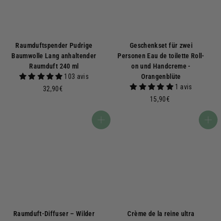
2
0
,
0
0
Raumduftspender Pudrige
Geschenkset für zwei
€
Baumwolle Lang anhaltender
Personen Eau de toilette Roll-
Raumduft 240 ml
on und Handcreme -
103 avis
Orangenblüte
1 avis
3
32,90€
2
1
15,90€
,
5
9
,
In den Warenkorb
In den Warenkorb
0
9
€
0
€
Raumduft-Diffuser – Wilder
Crème de la reine ultra