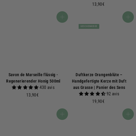
9
1
13,90€
,
3
5
,
In den Warenkorb
In den Warenkorb
0
9
GESCHENKIDEE
€
0
€
Savon de Marseille flüssig -
Duftkerze Orangenblüte –
Regenerierender Honig 500ml
Handgefertigte Kerze mit Duft
430 avis
aus Grasse | Panier des Sens
92 avis
1
13,90€
3
1
19,90€
,
9
9
,
In den Warenkorb
In den Warenkorb
0
9
€
0
€