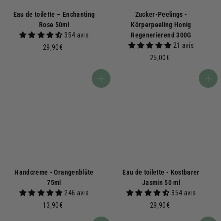
Eau de toilette – Enchanting
Zucker-Peelings -
Rose 50ml
Körperpeeling Honig
354 avis
Regenerierend 300G
21 avis
2
29,90€
9
2
25,00€
,
5
9
,
In den Warenkorb
In den Warenkorb
0
0
€
0
€
Handcreme - Orangenblüte
Eau de toilette - Kostbarer
75ml
Jasmin 50 ml
246 avis
354 avis
1
2
13,90€
29,90€
3
9