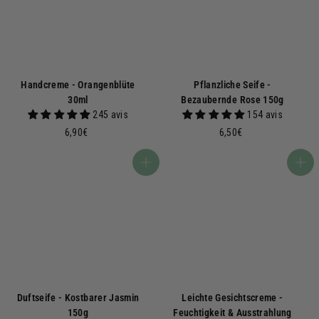
Handcreme - Orangenblüte
Pflanzliche Seife -
30ml
Bezaubernde Rose 150g
245 avis
154 avis
6
6
6,90€
6,50€
,
,
9
5
In den Warenkorb
In den Warenkorb
0
0
€
€
Duftseife - Kostbarer Jasmin
Leichte Gesichtscreme -
150g
Feuchtigkeit & Ausstrahlung