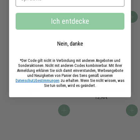
1
,
13,90€
3
5
,
0
In den Warenkorb
In den Warenkorb
Ich entdecke
9
€
0
€
Nein, danke
*Der Code gilt nicht in Verbindung mit anderen Angeboten und
Sonderaktionen. Nicht mit anderen Codes kombinierbar. Mit Ihrer
Anmeldung erklären Sie sich damit einverstanden, Werbeangebote
und Neuigkeiten von Panier des Sens gemäß unseren
Reise-Set - Orangenblüte
Savon de Marseille flüssig -
Datenschutzbestimmungen
zu erhalten. Wenn Sie nicht wissen, was
10 avis
Mandeln der Provence 500ml
Sie tun sollen, wird es geändert.
430 avis
1
19,50€
9
1
13,90€
,
3
5
,
In den Warenkorb
In den Warenkorb
0
9
€
0
€