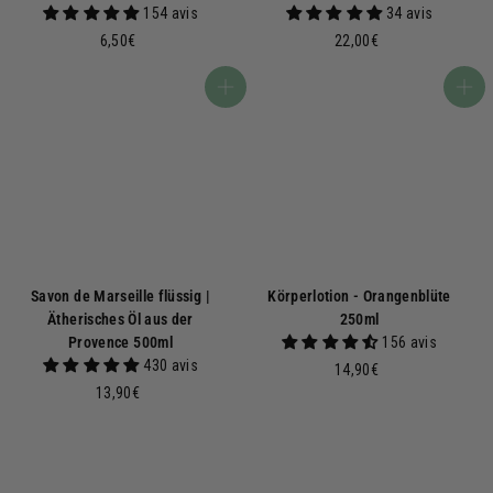
154 avis
34 avis
6
2
6,50€
22,00€
,
2
5
,
In den Warenkorb
In den Warenkorb
0
0
€
0
€
Savon de Marseille flüssig |
Körperlotion - Orangenblüte
Ätherisches Öl aus der
250ml
Provence 500ml
156 avis
430 avis
1
14,90€
1
4
13,90€
3
,
,
9
9
0
0
€