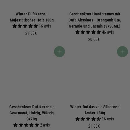
Winter Duftkerze -
Geschenkset Handcremes mit
Majestätisches Holz 180g
Duft-Absolues - Orangenblüte,
16 avis
Geranie und Jasmin (3x30ML)
46 avis
2
21,00€
1
2
20,00€
,
0
0
,
In den Warenkorb
In den Warenkorb
0
0
€
0
€
Geschenkset Duftkerzen -
Winter Duftkerze - Silbernes
Gourmand, Holzig, Würzig
Amber 180g
3x70g
16 avis
2 avis
2
21,00€