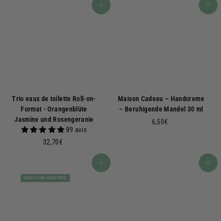
,
,
In den Warenkorb
In den Warenkorb
9
9
0
0
€
€
Trio eaux de toilette Roll-on-
Maison Cadeau – Handcreme
Format - Orangenblüte
– Beruhigende Mandel 30 ml
Jasmine und Rosengeranie
6
6,50€
89 avis
,
3
32,70€
5
2
0
,
€
In den Warenkorb
In den Warenkorb
7
FRISCH UND KRÄUTERIG
0
€