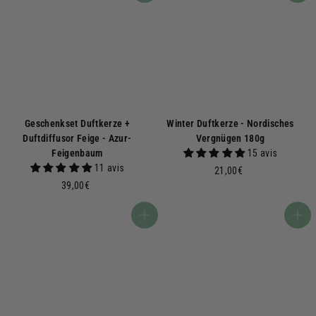
Geschenkset Duftkerze +
Winter Duftkerze - Nordisches
Duftdiffusor Feige - Azur-
Vergnügen 180g
Feigenbaum
15 avis
11 avis
2
21,00€
3
1
39,00€
9
,
,
0
In den Warenkorb
In den Warenkorb
0
0
0
€
€