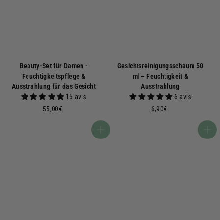
€
Beauty-Set für Damen -
Gesichtsreinigungsschaum 50
Feuchtigkeitspflege &
ml – Feuchtigkeit &
Ausstrahlung für das Gesicht
Ausstrahlung
15 avis
6 avis
5
6
55,00€
6,90€
5
,
,
9
In den Warenkorb
In den Warenkorb
0
0
0
€
€