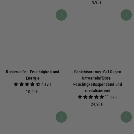
7
9
9,90€
,
,
9
9
In den Warenkorb
In den Warenkorb
0
0
€
€
Rasierseife - Feuchtigkeit und
Gesichtscreme/-Gel Gegen
Energie
Umwelteinflüsse -
4 avis
Feuchtigkeitsspendend und
revitalisierend
1
10,90€
11 avis
0
,
2
24,90€
9
4
0
,
In den Warenkorb
In den Warenkorb
€
9
0