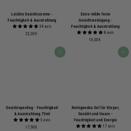
Leichte Gesichtscreme -
Extra-milde feste
Feuchtigkeit & Ausstrahlung
Gesichtsreinigung -
34 avis
Feuchtigkeit & Ausstrahlung
8 avis
2
22,00€
2
1
10,00€
,
0
0
,
In den Warenkorb
In den Warenkorb
0
0
€
0
€
Gesichtspeeling - Feuchtigkeit
Reinigendes Gel für Körper,
& Ausstrahlung 75ml
Gesicht und Haare -
5 avis
Feuchtigkeit und Energie
17 avis
1
17,90€