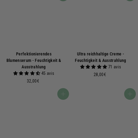
Perfektionierendes
Ultra reichhaltige Creme -
Blumenserum - Feuchtigkeit &
Feuchtigkeit & Ausstrahlung
Ausstrahlung
71 avis
45 avis
2
28,00€
3
8
32,00€
2
,
,
0
In den Warenkorb
In den Warenkorb
0
0
0
€
€