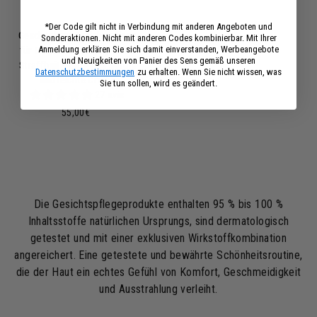
*Der Code gilt nicht in Verbindung mit anderen Angeboten und
Geschenkset Gesichtspflege
Sonderaktionen. Nicht mit anderen Codes kombinierbar. Mit Ihrer
Anmeldung erklären Sie sich damit einverstanden, Werbeangebote
für Damen Anti-Aging Lift &
und Neuigkeiten von Panier des Sens gemäß unseren
Straffheit - Gezieltes Serum
Datenschutzbestimmungen
zu erhalten. Wenn Sie nicht wissen, was
und leichte Creme
Sie tun sollen, wird es geändert.
27 avis
5
55,00€
5
,
0
0
€
Die Gesichtspflegeprodukte enthalten 95 % bis 100 %
Inhaltsstoffe natürlichen Ursprungs, sind dermatologisch
getestet und mit einer exklusiven Wirkstoffkombination
angereichert. Eine getestete und bewährte Schönheitsroutine,
die der Haut ein echtes Gefühl von Komfort, Geschmeidigkeit
und Ausstrahlung verleiht.