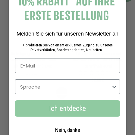
10% RABATT* AUF IHRE
0
9
0
0
ERSTE BESTELLUNG
€
€
Melden Sie sich für unseren Newsletter an
+ profitieren Sie von einem exklusiven Zugang zu unseren
Privatverkäufen, Sonderangeboten, Neuheiten...
Anti-Aging-Nachtcreme |
Lifting-Gesichtscreme mit
Straffung, Festigkeit 50ml
leichter Textur | Anti-Falten,
6 avis
Straffheit 40ml
27 avis
3
37,00€
7
3
32,00€
Sprache
,
2
0
,
In den Warenkorb
0
0
€
0
Ich entdecke
€
Nein, danke