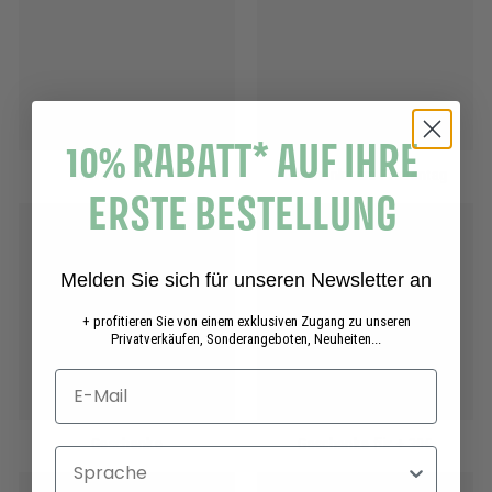
10% RABATT* AUF IHRE
Ausverkauf -50 %
Geschenk zum Frauentag
ERSTE BESTELLUNG
Melden Sie sich für unseren Newsletter an
+ profitieren Sie von einem exklusiven Zugang zu unseren
Privatverkäufen, Sonderangeboten, Neuheiten...
Geschenke
Geschenke für + 30€
Sprache