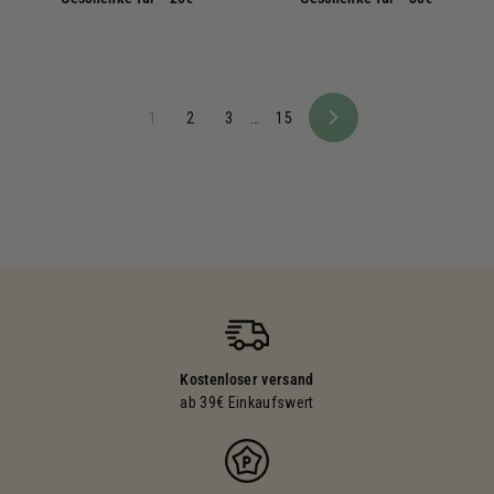
1
2
3
…
15
Nächste
Kostenloser versand
ab 39€ Einkaufswert