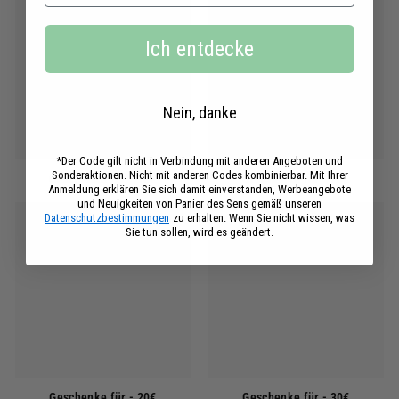
Ich entdecke
Nein, danke
*Der Code gilt nicht in Verbindung mit anderen Angeboten und
Sonderaktionen. Nicht mit anderen Codes kombinierbar. Mit Ihrer
Geschenke für - 10€
Geschenke für - 20€
Anmeldung erklären Sie sich damit einverstanden, Werbeangebote
und Neuigkeiten von Panier des Sens gemäß unseren
Datenschutzbestimmungen
zu erhalten. Wenn Sie nicht wissen, was
Sie tun sollen, wird es geändert.
Geschenke für - 20€
Geschenke für - 30€