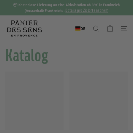
Zum
📦
Kostenlose Lieferung an eine Abholstation ab 39€ in Frankreich
Inhalt
Details pro Zielort ansehen
(Ausserhalb Frankreichs:
)
Diashow
springen
Pause
P
a
DE
Suchen
Naviga
n
i
Katalog
e
r
d
e
s
S
e
n
s