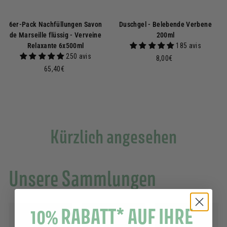
6er-Pack Nachfüllungen Savon
Duschgel - Belebende Verbene
de Marseille flüssig - Verveine
200ml
Relaxante 6x500ml
185 avis
250 avis
8
8,00€
6
,
65,40€
5
0
,
0
4
€
0
€
Kürzlich angesehen
Unsere Sammlungen
10% RABATT* AUF IHRE