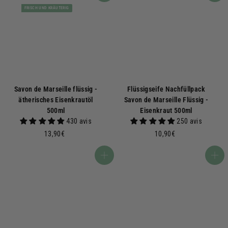
FRISCH UND KRÄUTERIG
Savon de Marseille flüssig -
Flüssigseife Nachfüllpack
ätherisches Eisenkrautöl
Savon de Marseille Flüssig -
500ml
Eisenkraut 500ml
430 avis
250 avis
1
1
13,90€
10,90€
3
0
,
,
In den Warenkorb
In den Warenkorb
9
9
0
0
€
€