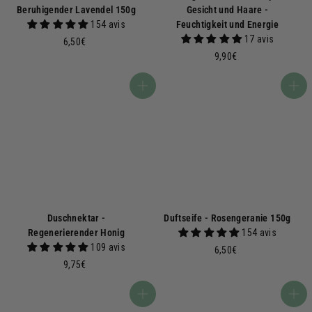
Beruhigender Lavendel 150g
Gesicht und Haare -
154 avis
Feuchtigkeit und Energie
17 avis
6
6,50€
,
9
9,90€
5
,
0
9
In den Warenkorb
In den Warenkorb
€
0
€
Duschnektar -
Duftseife - Rosengeranie 150g
Regenerierender Honig
154 avis
109 avis
6
6,50€
9
,
9,75€
,
5
7
0
In den Warenkorb
In den Warenkorb
5
€