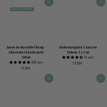
0
,
In den Warenkorb
In den Warenkorb
€
0
FRISCH UND KRÄUTERIG
0
€
Savon de Marseille flüssig -
Entdeckungsbox 5 Eaux de
ätherisches Eisenkrautöl
Toilette 5 x 2 ml
500ml
10 avis
430 avis
1
13,50€
1
3
13,90€
3
,
,
5
In den Warenkorb
In den Warenkorb
9
0
0
€
€