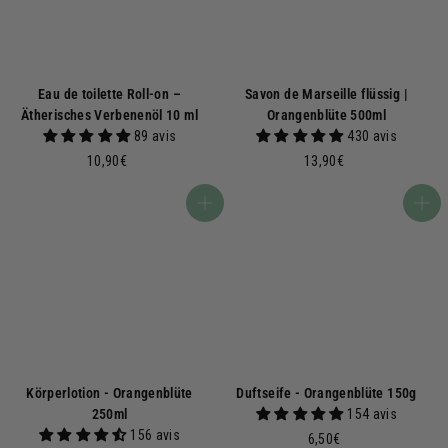
Eau de toilette Roll-on –
Savon de Marseille flüssig |
Ätherisches Verbenenöl 10 ml
Orangenblüte 500ml
89 avis
430 avis
1
1
10,90€
13,90€
0
3
,
,
In den Warenkorb
In den Warenkorb
9
9
0
0
€
€
Körperlotion - Orangenblüte
Duftseife - Orangenblüte 150g
250ml
154 avis
156 avis
6
6,50€