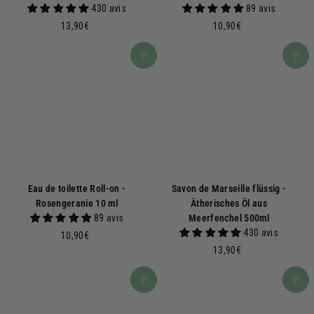
430 avis
89 avis
1
1
13,90€
10,90€
3
0
,
,
In den Warenkorb
In den Warenkorb
9
9
0
0
€
€
Eau de toilette Roll-on -
Savon de Marseille flüssig -
Rosengeranie 10 ml
Ätherisches Öl aus
89 avis
Meerfenchel 500ml
430 avis
1
10,90€
0
1
13,90€
,
3
9
,
In den Warenkorb
In den Warenkorb
0
9
€
0