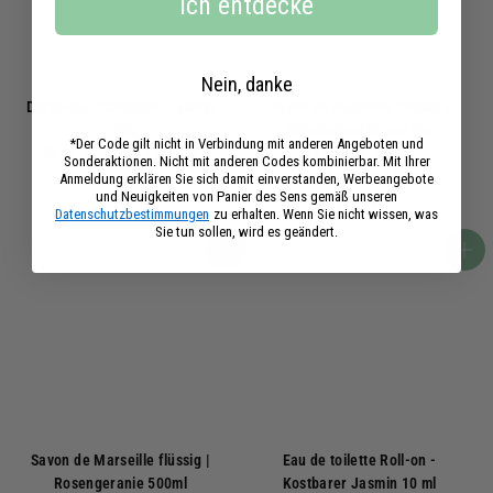
Ich entdecke
Nein, danke
Duftseife - Kostbarer Jasmin
Savon de Marseille flüssig |
150g
Ätherisches Öl aus der
*Der Code gilt nicht in Verbindung mit anderen Angeboten und
154 avis
Provence 500ml
Sonderaktionen. Nicht mit anderen Codes kombinierbar. Mit Ihrer
430 avis
Anmeldung erklären Sie sich damit einverstanden, Werbeangebote
6
6,50€
und Neuigkeiten von Panier des Sens gemäß unseren
,
1
13,90€
Datenschutzbestimmungen
zu erhalten. Wenn Sie nicht wissen, was
5
3
Sie tun sollen, wird es geändert.
0
,
In den Warenkorb
In den Warenkorb
€
9
0
€
Savon de Marseille flüssig |
Eau de toilette Roll-on -
Rosengeranie 500ml
Kostbarer Jasmin 10 ml