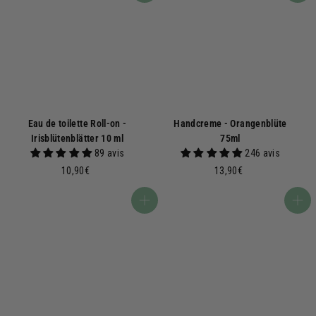
Eau de toilette Roll-on -
Handcreme - Orangenblüte
Irisblütenblätter 10 ml
75ml
89 avis
246 avis
1
1
10,90€
13,90€
0
3
,
,
In den Warenkorb
In den Warenkorb
9
9
0
0
€
€