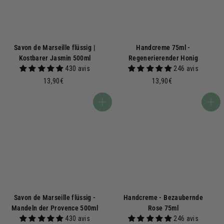
Savon de Marseille flüssig |
Handcreme 75ml -
Kostbarer Jasmin 500ml
Regenerierender Honig
430 avis
246 avis
1
1
13,90€
13,90€
3
3
,
,
In den Warenkorb
In den Warenkorb
9
9
0
0
€
€
Savon de Marseille flüssig -
Handcreme - Bezaubernde
Mandeln der Provence 500ml
Rose 75ml
430 avis
246 avis