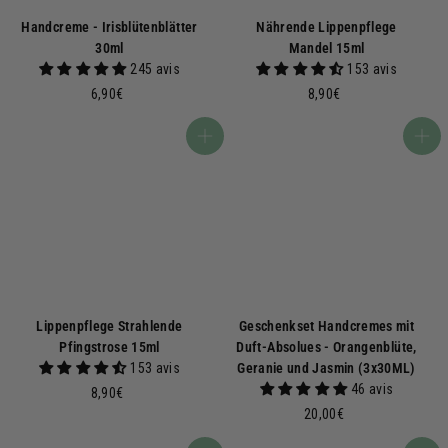
Handcreme - Irisblütenblätter
Nährende Lippenpflege
30ml
Mandel 15ml
245 avis
153 avis
6
8
6,90€
8,90€
,
,
9
9
In den Warenkorb
In den Warenkorb
0
0
€
€
Lippenpflege Strahlende
Geschenkset Handcremes mit
Pfingstrose 15ml
Duft-Absolues - Orangenblüte,
153 avis
Geranie und Jasmin (3x30ML)
46 avis
8
8,90€
,
2
20,00€
9
0