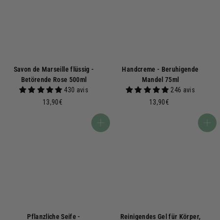
€
Savon de Marseille flüssig -
Handcreme - Beruhigende
Betörende Rose 500ml
Mandel 75ml
430 avis
246 avis
1
1
13,90€
13,90€
3
3
,
,
In den Warenkorb
In den Warenkorb
9
9
0
0
€
€
Pflanzliche Seife -
Reinigendes Gel für Körper,