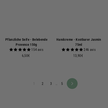
€
Pflanzliche Seife - Belebende
Handcreme - Kostbarer Jasmin
Provence 150g
75ml
154 avis
246 avis
6
1
6,50€
13,90€
,
3
5
,
0
9
€
0
€
1
2
3
…
5
N
ä
c
h
s
t