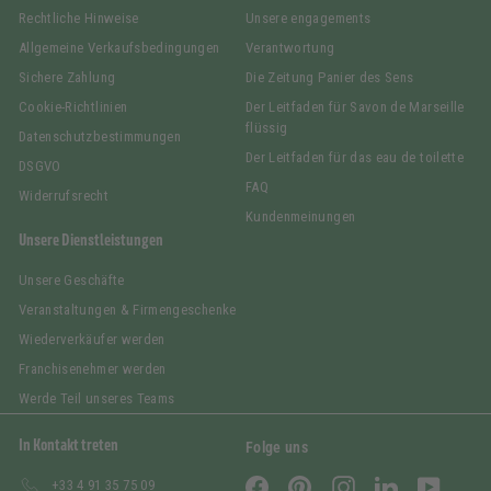
Rechtliche Hinweise
Unsere engagements
Allgemeine Verkaufsbedingungen
Verantwortung
Sichere Zahlung
Die Zeitung Panier des Sens
Cookie-Richtlinien
Der Leitfaden für Savon de Marseille
flüssig
Datenschutzbestimmungen
Der Leitfaden für das eau de toilette
DSGVO
FAQ
Widerrufsrecht
Kundenmeinungen
Unsere Dienstleistungen
Unsere Geschäfte
Veranstaltungen & Firmengeschenke
Wiederverkäufer werden
Franchisenehmer werden
Werde Teil unseres Teams
In Kontakt treten
Folge uns
Facebook
Pinterest
Instagram
LinkedIn
YouTub
+33 4 91 35 75 09