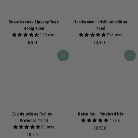
Reparierende Lippenpflege
Handcreme - Irisblütenblätter
Honig 15ml
75ml
153 avis
246 avis
8
1
8,90€
13,90€
,
3
9
,
In den Warenkorb
In den Warenkorb
0
9
€
0
€
Eau de toilette Roll-on -
Reise-Set - Pétales d'Iris
Provence 10 ml
4 avis
89 avis
1
19,50€
1
9
10,90€