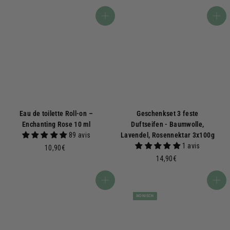
0
,
,
5
In den Warenkorb
In den Warenkorb
9
0
0
€
€
Eau de toilette Roll-on –
Geschenkset 3 feste
Enchanting Rose 10 ml
Duftseifen - Baumwolle,
89 avis
Lavendel, Rosennektar 3x100g
1 avis
1
10,90€
0
1
14,90€
,
4
9
,
In den Warenkorb
In den Warenkorb
0
9
IKONISCH
€
0
€