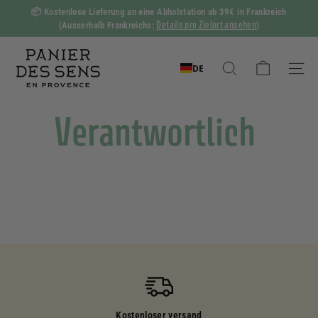
Zum
📦
Kostenlose Lieferung an eine Abholstation ab 39€ in Frankreich
Inhalt
Details pro Zielort ansehen
(Ausserhalb Frankreichs:
)
Diashow
springen
Pause
P
a
DE
Suchen
Naviga
n
i
Verantwortlich
e
r
d
e
s
S
e
n
s
Kostenloser versand