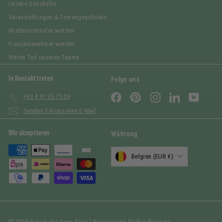
Unsere Geschäfte
Veranstaltungen & Firmengeschenke
Wiederverkäufer werden
Franchisenehmer werden
Werde Teil unseres Teams
In Kontakt treten
Folge uns
Facebook
Pinterest
Instagram
LinkedIn
YouTub
+33 4 91 35 75 09
Senden Sie uns eine E-Mail
Wir akzeptieren
Währung
Belgien (EUR €)
© 2026 Panier des Sens Sens | Realisierung
Stellar Projects