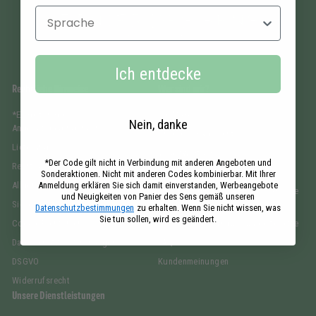
Sprache
Ich entdecke
Rechtliche Hinweise
Wer sind wir?
*Es gelten die
Die Marke
Nein, danke
Angebotsbedingungen.
Unsere engagements
Lieferung
Verantwortung
*Der Code gilt nicht in Verbindung mit anderen Angeboten und
Rechtliche Hinweise
Die Zeitung Panier des Sens
Sonderaktionen. Nicht mit anderen Codes kombinierbar. Mit Ihrer
Anmeldung erklären Sie sich damit einverstanden, Werbeangebote
Allgemeine Verkaufsbedingungen
Der Leitfaden für Savon de Marseille
und Neuigkeiten von Panier des Sens gemäß unseren
Sichere Zahlung
flüssig
Datenschutzbestimmungen
zu erhalten. Wenn Sie nicht wissen, was
Sie tun sollen, wird es geändert.
Cookie-Richtlinien
Der Leitfaden für das eau de toilette
Datenschutzbestimmungen
FAQ
DSGVO
Kundenmeinungen
Widerrufsrecht
Unsere Dienstleistungen