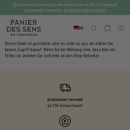
Zum
📦
Kostenlose Lieferung an eine Abholstation ab 39€ in Frankreich
Inhalt
Details pro Zielort ansehen
(Ausserhalb Frankreichs:
)
Diashow
springen
Pause
P
a
DE
Suchen
Naviga
n
Dieser Inhalt ist geschützt, aber es sieht so aus, als hätten Sie
i
keinen Zugriff darauf. Wenn Sie der Meinung sind, dass dies ein
e
Fehler ist, wenden Sie sich bitte an den Shop-Betreiber.
r
d
e
s
S
Kostenloser versand
e
ab 39€ Einkaufswert
n
s