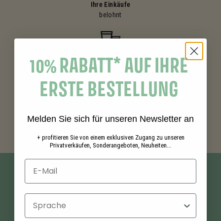
Ihre Einkäufe
belohnt
10% RABATT* AUF IHRE
Gratisproben
in deinen Bestellungen
ERSTE BESTELLUNG
Bezahlung
Melden Sie sich für unseren Newsletter an
gesichert
+ profitieren Sie von einem exklusiven Zugang zu unseren
Privatverkäufen, Sonderangeboten, Neuheiten...
Sprache