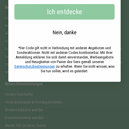
Rechtliche Hinweise
Wer sind wir?
Ich entdecke
Lieferung
Die Marke
Rechtliche Hinweise
Unsere engagements
Nein, danke
Allgemeine Verkaufsbedingungen
Verantwortung
Sichere Zahlung
Die Zeitung Panier des Sens
*Der Code gilt nicht in Verbindung mit anderen Angeboten und
Cookie-Richtlinien
Der Leitfaden für Savon de Marseille
Sonderaktionen. Nicht mit anderen Codes kombinierbar. Mit Ihrer
flüssig
Datenschutzbestimmungen
Anmeldung erklären Sie sich damit einverstanden, Werbeangebote
und Neuigkeiten von Panier des Sens gemäß unseren
Der Leitfaden für das eau de toilette
DSGVO
Datenschutzbestimmungen
zu erhalten. Wenn Sie nicht wissen, was
FAQ
Sie tun sollen, wird es geändert.
Widerrufsrecht
Kundenmeinungen
Unsere Dienstleistungen
Unsere Geschäfte
Veranstaltungen & Firmengeschenke
Wiederverkäufer werden
Franchisenehmer werden
Werde Teil unseres Teams