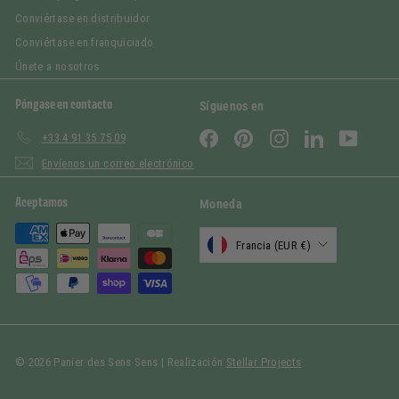
Conviértase en distribuidor
Conviértase en franquiciado
Únete a nosotros
Póngase en contacto
Síguenos en
Facebook
Pinterest
Instagram
LinkedIn
YouTub
+33 4 91 35 75 09
Envíenos un correo electrónico
Aceptamos
Moneda
Francia (EUR €)
© 2026 Panier des Sens Sens | Realización
Stellar Projects