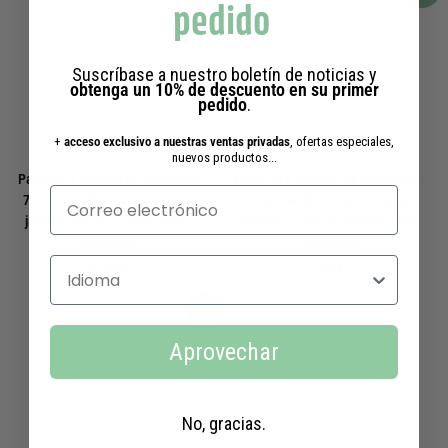
pedido
9
9
0
0
€
€
Suscríbase a nuestro boletín de noticias y
obtenga un 10% de descuento en su primer
pedido
.
+
acceso exclusivo a nuestras ventas privadas
, ofertas especiales,
nuevos productos...
Pack de 4 cremas de manos de
Pack de 4 cremas de manos de
75 ml con diferentes aromas:
75 ml con diferentes aromas:
jazmín, flor de azahar, miel y
Provenza, flor de azahar, miel
almendra
y almendra
Selecciona un idioma
5
5
55,60€
55,60€
5
5
,
,
Añadir a la cesta
6
6
Aprovechar
0
0
€
€
No, gracias.