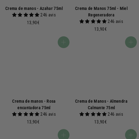
Crema de manos - Azahar 75ml
Crema de Manos 75ml - Miel
246 avis
Regeneradora
246 avis
1
13,90€
3
1
13,90€
,
3
9
,
Añadir a la cesta
Añadir a la cesta
0
9
€
0
€
Crema de manos - Rosa
Crema de Manos - Almendra
encantadora 75ml
Calmante 75ml
246 avis
246 avis
1
1
13,90€
13,90€
3
3
,
,
Añadir a la cesta
Añadir a la cesta