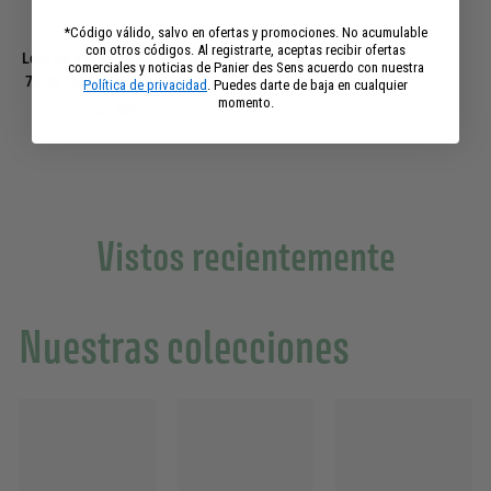
*Código válido, salvo en ofertas y promociones. No acumulable
con otros códigos. Al registrarte, aceptas recibir ofertas
Lote de 4 cremas de manos de
comerciales y noticias de Panier des Sens acuerdo con nuestra
75 ml - Provenza Energizante
Política de privacidad
. Puedes darte de baja en cualquier
momento.
5
55,60€
5
,
6
0
€
Vistos recientemente
Nuestras colecciones