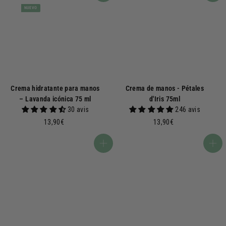
NUEVO
Crema hidratante para manos
Crema de manos - Pétales
– Lavanda icónica 75 ml
d'Iris 75ml
30 avis
246 avis
1
1
13,90€
13,90€
3
3
,
,
Añadir a la cesta
Añadir a la cesta
9
9
0
0
€
€