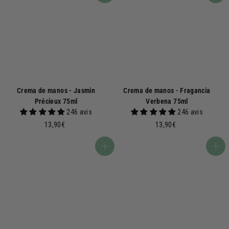
9
9
0
0
€
€
Crema de manos - Jasmin
Crema de manos - Fragancia
Précieux 75ml
Verbena 75ml
246 avis
246 avis
1
1
13,90€
13,90€
3
3
,
,
Añadir a la cesta
Añadir a la cesta
9
9
0
0
€
€