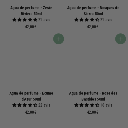
Agua de perfume - Zeste
Agua de perfume - Bosques de
Riviera 50ml
Sierra 50ml
21 avis
21 avis
4
4
42,00€
42,00€
2
2
,
,
Añadir a la cesta
Añadir a la cesta
0
0
0
0
€
€
Agua de perfume - Écume
Agua de perfume - Rose des
d'Azur 50ml
Bastides 50ml
22 avis
16 avis
4
4
42,00€
42,00€
2
2
,
,