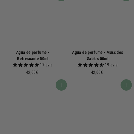
Agua de perfume -
Agua de perfume - Musc des
Refrescante 50ml
Sables 50ml
17 avis
19 avis
4
4
42,00€
42,00€
2
2
,
,
Añadir a la cesta
Añadir a la cesta
0
0
0
0
€
€