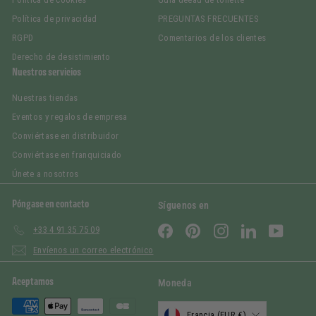
Política de privacidad
PREGUNTAS FRECUENTES
RGPD
Comentarios de los clientes
Derecho de desistimiento
Nuestros servicios
Nuestras tiendas
Eventos y regalos de empresa
Conviértase en distribuidor
Conviértase en franquiciado
Únete a nosotros
Póngase en contacto
Síguenos en
Facebook
Pinterest
Instagram
LinkedIn
YouTub
+33 4 91 35 75 09
Envíenos un correo electrónico
Aceptamos
Moneda
Francia (EUR €)