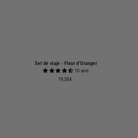
c
e
s
t
a
Set de viaje - Fleur d'Oranger
10 avis
1
19,50€
9
,
5
A
0
€