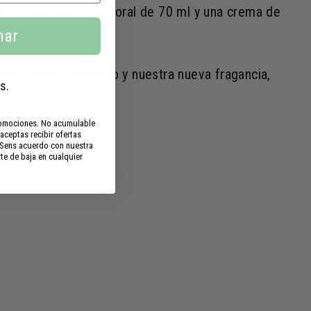
0 ml, una loción corporal de 70 ml y una crema de
har
nio, Jazmín Precioso y nuestra nueva fragancia,
s.
promociones. No acumulable
 aceptas recibir ofertas
s Sens acuerdo con nuestra
te de baja en cualquier