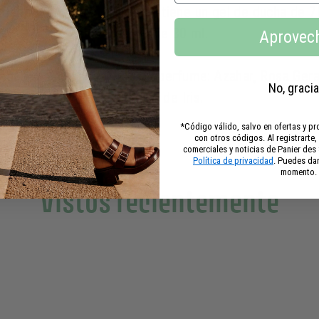
idado corporal. Cada kit contiene un gel de ducha de 7
manos de 30 ml.
Aprovec
fragancias con absolutos de perfume: Azahar, Rosa Gera
No, gracia
Pétalos de Iris.
*Código válido, salvo en ofertas y 
con otros códigos. Al registrarte,
comerciales y noticias de Panier de
Política de privacidad
. Puedes dar
momento.
Vistos recientemente