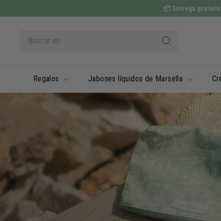
Ir
📦
Entrega gratuita
al
contenido
Buscar
en
Buscar
en
Regalos
Jabones líquidos de Marsella
Cr