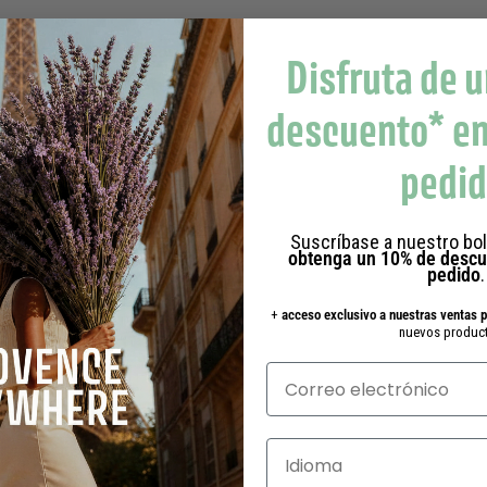
Disfruta de u
descuento* en
pedi
Suscríbase a nuestro bol
obtenga un 10% de descu
pedido
.
+
acceso exclusivo a nuestras ventas 
nuevos product
Selecciona un idioma