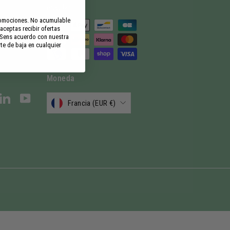
o
Aceptamos
promociones. No acumulable
 09
 aceptas recibir ofertas
s Sens acuerdo con nuestra
orreo
te de baja en cualquier
Moneda
stagram
LinkedIn
YouTube
Francia (EUR €)