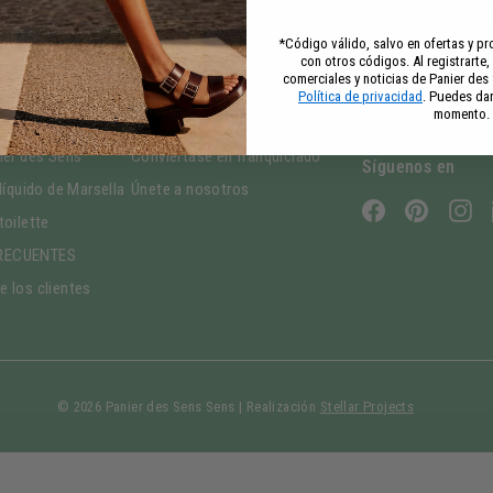
s?
Nuestros servicios
Póngase en contact
*Código válido, salvo en ofertas y 
Nuestras tiendas
+33 4 91 35 75
con otros códigos. Al registrarte,
comerciales y noticias de Panier de
promisos
Eventos y regalos de empresa
Envíenos un c
Política de privacidad
. Puedes dar
momento.
electrónico
ad
Conviértase en distribuidor
ier des Sens
Conviértase en franquiciado
Síguenos en
líquido de Marsella
Únete a nosotros
Facebook
Pinterest
In
toilette
RECUENTES
 los clientes
© 2026 Panier des Sens Sens | Realización
Stellar Projects