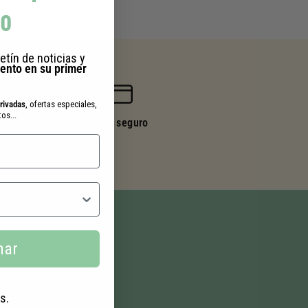
do
etín de noticias y
ento en su primer
privadas
, ofertas especiales,
os...
Pago seguro
har
s.