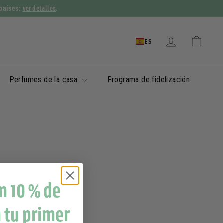
ver detalles
 países:
.
ES
Perfumes de la casa
Programa de fidelización
n 10 % de
 tu primer