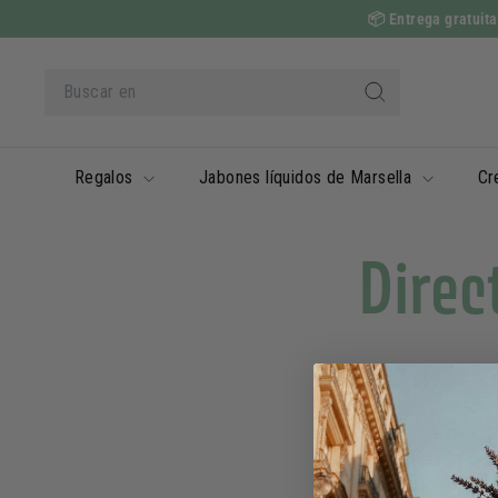
Ir
📦
Entrega gratuita
al
contenido
Buscar
en
Buscar
en
Regalos
Jabones líquidos de Marsella
Cr
Direc