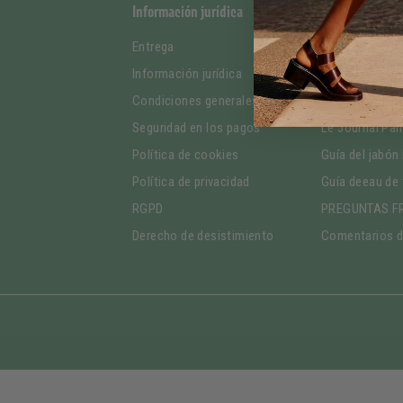
Información jurídica
¿Quiénes somo
Entrega
La marca
Información jurídica
Nuestros com
Condiciones generales de venta
Responsabilid
Seguridad en los pagos
Le Journal Pan
Política de cookies
Guía del jabón 
Política de privacidad
Guía deeau de 
RGPD
PREGUNTAS F
Derecho de desistimiento
Comentarios de