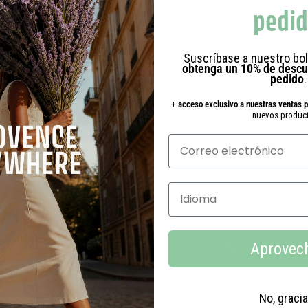
pedi
Suscríbase a nuestro bol
obtenga un 10% de descu
pedido
.
+
acceso exclusivo a nuestras ventas 
nuevos product
Sus compras
Muestras gratuitas
recompensadas
con sus pedidos
Selecciona un idioma
Aprovec
No, gracia