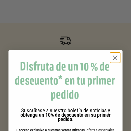
Envío gratuito
a partir de 39 euros de compra
Disfruta de un 10 % de
descuento* en tu primer
Sus compras
pedido
recompensadas
Suscríbase a nuestro boletín de noticias y
obtenga un 10% de descuento en su primer
pedido
.
Muestras gratuitas
con sus pedidos
+
acceso exclusivo a nuestras ventas privadas
, ofertas especiales,