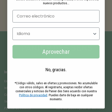
nuevos productos...
Pago seguro
Selecciona un idioma
Aprovechar
No, gracias.
Información jurídica
¿Quiénes somos?
Entrega
La marca
*Código válido, salvo en ofertas y promociones. No acumulable
con otros códigos. Al registrarte, aceptas recibir ofertas
Información jurídica
Nuestros compromisos
comerciales y noticias de Panier des Sens acuerdo con nuestra
Condiciones generales de venta
Responsabilidad
Política de privacidad
. Puedes darte de baja en cualquier
momento.
Seguridad en los pagos
Le Journal Panier des Sens
Política de cookies
Guía del jabón líquido de Marsella