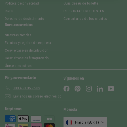
Política de privacidad
Guía deeau de toilette
RGPD
PREGUNTAS FRECUENTES
Derecho de desistimiento
Comentarios de los clientes
Nuestros servicios
Nuestras tiendas
Eventos y regalos de empresa
Conviértase en distribuidor
Conviértase en franquiciado
Únete a nosotros
Póngase en contacto
Síguenos en
Facebook
Pinterest
Instagram
LinkedIn
YouTub
+33 4 91 35 75 09
Envíenos un correo electrónico
Aceptamos
Moneda
Francia (EUR €)