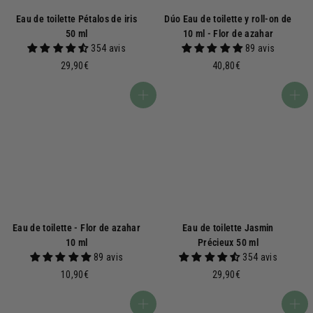
Eau de toilette Pétalos de iris
Dúo Eau de toilette y roll-on de
50 ml
10 ml - Flor de azahar
354 avis
89 avis
2
4
29,90€
40,80€
9
0
,
,
Añadir a la cesta
Añadir a la cesta
9
8
0
0
€
€
Eau de toilette - Flor de azahar
Eau de toilette Jasmin
10 ml
Précieux 50 ml
89 avis
354 avis
1
2
10,90€
29,90€
0
9
,
,
Añadir a la cesta
Añadir a la cesta