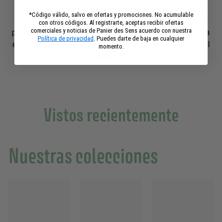
Azahar
,
Pétalos de Iris
,
Jazmín Precioso
y
Geranio Rosado
,
*Código válido, salvo en ofertas y promociones. No acumulable
todas ellas imaginadas y creadas por nuestro maestro
con otros códigos. Al registrarte, aceptas recibir ofertas
comerciales y noticias de Panier des Sens acuerdo con nuestra
perfumista en Grasse, Francia. Cada una de ellas se presenta
Política de privacidad
. Puedes darte de baja en cualquier
en un elegante estuche, lo que la convierte en el regalo ideal
momento.
para cualquier ocasión.
Vistos recientemente
Nuestras colecciones