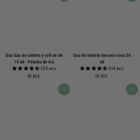
9
9
0
0
€
€
Dúo Eau de toilette y roll-on de
Eau de toilette Geranio rosa 50
10 ml - Pétales de iris
ml
354 avis
354 avis
4
2
40,80€
29,90€
0
9
,
,
Añadir a la cesta
Añadir a la cesta
8
9
0
0
€
€