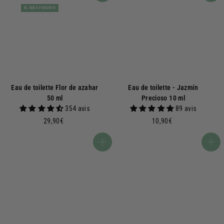
EL MÁS VENDIDO
Eau de toilette Flor de azahar
Eau de toilette - Jazmín
50 ml
Precioso 10 ml
354 avis
89 avis
2
1
29,90€
10,90€
9
0
,
,
Añadir a la cesta
Añadir a la cesta
9
9
0
0
€
€