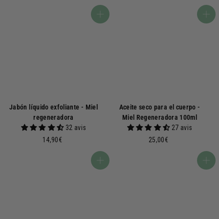
,
3
9
,
Añadir a la cesta
Añadir a la cesta
0
9
€
0
€
Jabón líquido exfoliante - Miel
Aceite seco para el cuerpo -
regeneradora
Miel Regeneradora 100ml
32 avis
27 avis
1
2
14,90€
25,00€
4
5
,
,
Añadir a la cesta
Añadir a la cesta
9
0
0
0
€
€