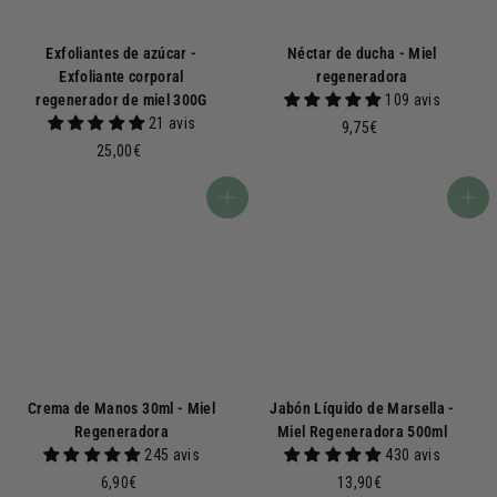
Exfoliantes de azúcar -
Néctar de ducha - Miel
Exfoliante corporal
regeneradora
regenerador de miel 300G
109 avis
21 avis
9
9,75€
2
,
25,00€
5
7
,
5
Añadir a la cesta
Añadir a la cesta
0
€
0
€
Crema de Manos 30ml - Miel
Jabón Líquido de Marsella -
Regeneradora
Miel Regeneradora 500ml
245 avis
430 avis
6
1
6,90€
13,90€