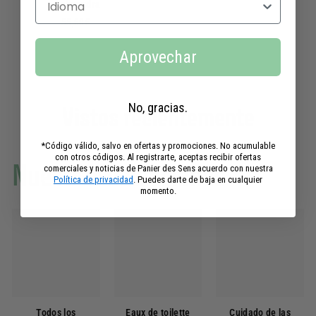
y almendra
1
5
,
55,60€
5
5
,
0
Aprovechar
6
€
0
€
No, gracias.
Vistos recientemente
*Código válido, salvo en ofertas y promociones. No acumulable
con otros códigos. Al registrarte, aceptas recibir ofertas
Nuestras colecciones
comerciales y noticias de Panier des Sens acuerdo con nuestra
Política de privacidad
. Puedes darte de baja en cualquier
momento.
Todos los
Eaux de toilette
Cuidado de las