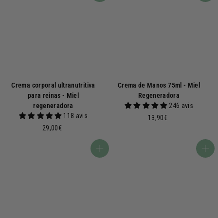
Crema corporal ultranutritiva
Crema de Manos 75ml - Miel
para reinas - Miel
Regeneradora
regeneradora
246 avis
118 avis
1
13,90€
2
3
29,00€
9
,
,
9
Añadir a la cesta
Añadir a la cesta
0
0
0
€
€