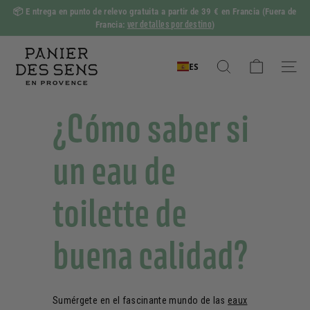
Ir
📦 E
ntrega en punto de relevo gratuita a partir de 39 € en Francia
(Fuera de
al
ver detalles por destino
Francia:
)
Pase
contenido
de
P
diapositivas
a
ES
Pausa
Buscar en
Naveg
n
i
¿Cómo saber si
e
r
un eau de
d
e
toilette de
s
S
buena calidad?
e
n
s
Sumérgete en el fascinante mundo de las
eaux