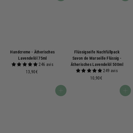
Handcreme - Ätherisches
Flüssigseife Nachfüllpack
Lavendelöl 75ml
Savon de Marseille Flüssig -
246 avis
Ätherisches Lavendelöl 500ml
249 avis
1
13,90€
3
1
10,90€
,
0
9
,
In den Warenkorb
In den Warenkorb
0
9
€
0
€