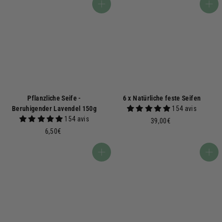
,
0
In den Warenkorb
In den Warenkorb
9
€
0
€
Pflanzliche Seife -
6 x Natürliche feste Seifen
Beruhigender Lavendel 150g
154 avis
154 avis
3
39,00€
6
9
6,50€
,
,
5
0
In den Warenkorb
In den Warenkorb
0
0
€
€