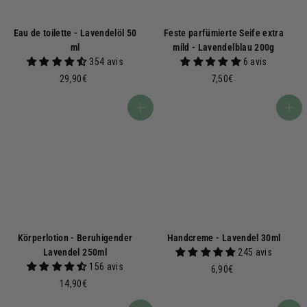
Eau de toilette - Lavendelöl 50
Feste parfümierte Seife extra
ml
mild - Lavendelblau 200g
354 avis
6 avis
2
7
29,90€
7,50€
9
,
,
5
In den Warenkorb
In den Warenkorb
9
0
0
€
€
Körperlotion - Beruhigender
Handcreme - Lavendel 30ml
Lavendel 250ml
245 avis
156 avis
6
6,90€
1
,
14,90€
4
9