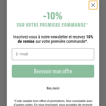
-10%
SUR VOTRE PREMIERE COMMANDE
*
Inscrivez-vous à notre newsletter et recevez
10%
de remise
sur votre première commande*.
Recevoir mon offre
Non, merci
EXTRA-DOUX
CADEAU
97% NATUREL
*Code valable hors offres et promotions. Non cumulable avec
d’autres codes. En vous inscrivant, vous acceptez de recevoir