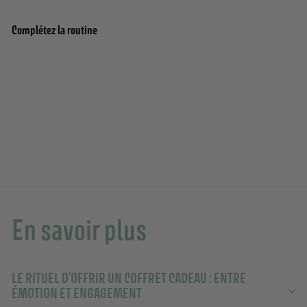
Complétez la routine
Coffret cadeau 3 savons solides parfumés -
Ajouter au panier
Coton, Lavande, Nectar de Rose 3x100g
1 avis
14,90€
14,90€
En savoir plus
LE RITUEL D’OFFRIR UN COFFRET CADEAU : ENTRE
ÉMOTION ET ENGAGEMENT