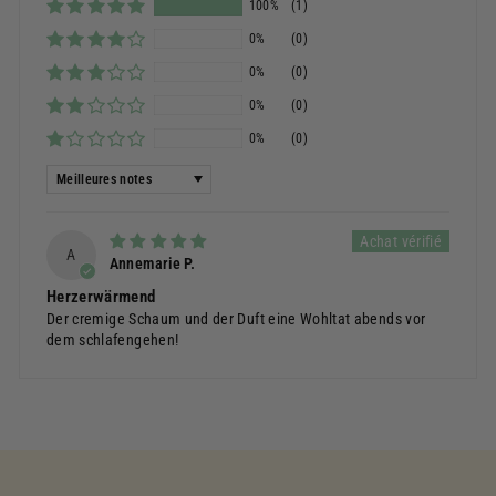
100%
(1)
0%
(0)
0%
(0)
0%
(0)
0%
(0)
Sort by
A
Annemarie P.
Herzerwärmend
Der cremige Schaum und der Duft eine Wohltat abends vor
dem schlafengehen!