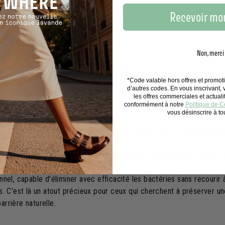
es ?
Recevoir mon
Non, merci
tés antibactériennes et antif
*Code valable hors offres et promo
d’autres codes. En vous inscrivant,
n de Marseille
les offres commerciales et actual
conformément à notre
Politique de Co
vous désinscrire à t
ue
le savon de Marseille efficace contre petits bobos
, il est impossi
ériennes et antifongiques. Cette potion millénaire, concoctée avec 
e contre les micro-organismes indésirables qui menacent la santé 
es saponifiées qui composent ce trésor provençal confèrent à ce sa
nel, capable d'éliminer avec efficacité les bactéries sans recourir
s. C'est là un atout précieux pour ceux qui cherchent à préserver u
rrière naturelle.