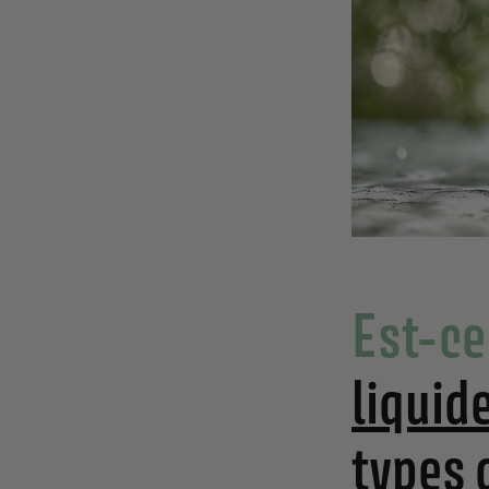
Est-ce
liquid
types 