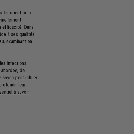
 notamment pour
ionnellement
n efficacité. Dans
âce à ses qualités
eau, examinant en
les infections
i abordée, de
 savon peut influer
rofondir leur
sentiel à savoir
.