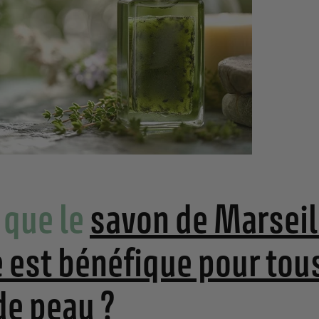
 que le
savon de Marseil
e est bénéfique pour tou
de peau ?