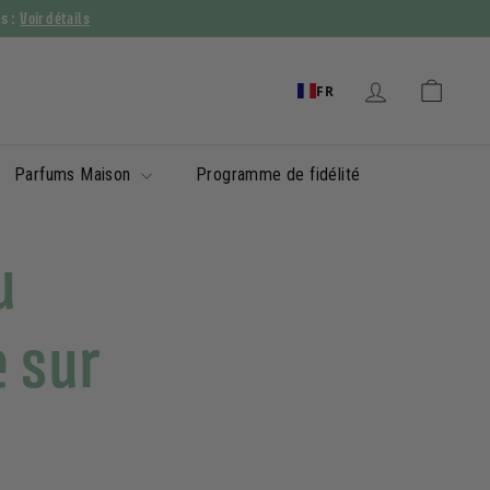
Voir détails
ys :
FR
Parfums Maison
Programme de fidélité
u
e sur