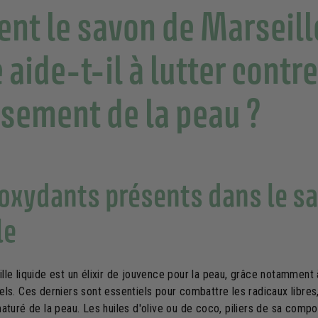
t le savon de Marseill
 aide-t-il à lutter contre
issement de la peau ?
ioxydants présents dans le s
le
lle liquide est un élixir de jouvence pour la peau, grâce notamment 
els. Ces derniers sont essentiels pour combattre les radicaux libre
aturé de la peau. Les huiles d'olive ou de coco, piliers de sa compo