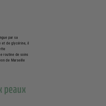
ingue par sa
 et de glycérine, il
ette
ne routine de soins
von de Marseille
x peaux