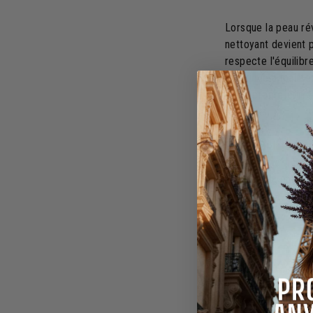
Lorsque la peau rév
nettoyant devient p
respecte l'équilib
contribue à mainten
d'une propreté irr
agressifs.
Ce nectar lavant a
nettoyage efficace
véritable
baume
po
Le sav
effica