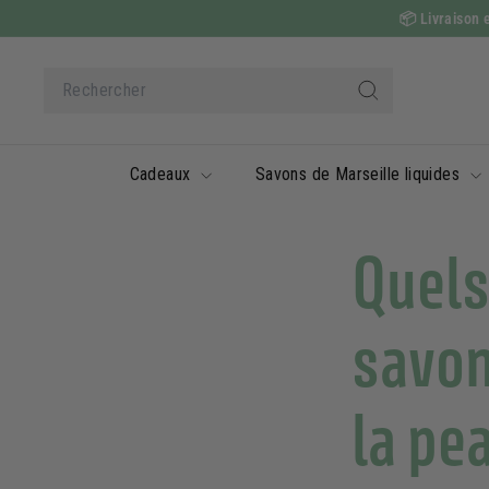
Passer
📦
Livraison e
au
contenu
Search
Rechercher
Cadeaux
Savons de Marseille liquides
Quels
savon
la pe