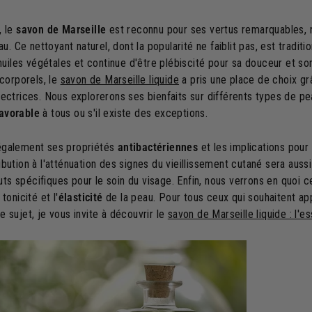
, le
savon de Marseille
est reconnu pour ses vertus remarquables,
au. Ce nettoyant naturel, dont la popularité ne faiblit pas, est tradit
'huiles végétales et continue d'être plébiscité pour sa douceur et so
 corporels, le
savon de Marseille liquide
a pris une place de choix gr
tectrices. Nous explorerons ses bienfaits sur différents types de p
avorable
à tous ou s'il existe des exceptions.
également ses propriétés
antibactériennes
et les implications pour 
bution à l'atténuation des signes du vieillissement cutané sera auss
s spécifiques pour le soin du visage. Enfin, nous verrons en quoi ce
tonicité et l'
élasticité
de la peau. Pour tous ceux qui souhaitent app
 sujet, je vous invite à découvrir le
savon de Marseille liquide : l'es