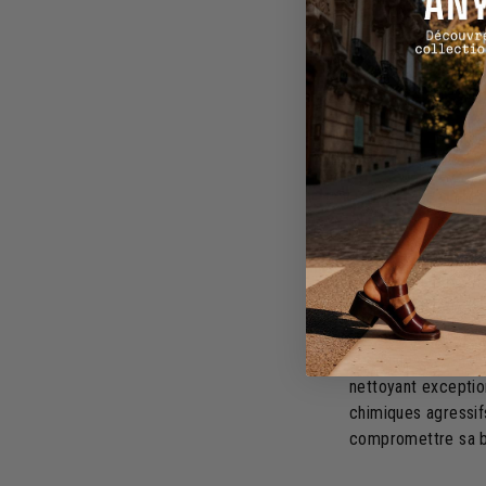
cutané
Proprié
du savo
Lorsque l'on évoq
propriétés antibact
une arme redoutabl
Les huiles végétal
nettoyant exception
chimiques agressif
compromettre sa ba