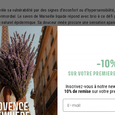
èle sa vulnérabilité par des signes d'inconfort ou d'hypersensibilité
rimordial. Le savon de Marseille liquide répond avec brio à ce défi
re naturel épidermique. Sa douceur innée procure une sensation apa
ir la barrière cutanée en bonne santé. Les peaux plus sensibles peuv
éprochable sans craindre les désagréments souvent associés aux pro
ncestral offre donc une alternative précieuse pour toutes les perso
-10
 mais non invasif. En somme, le savon de Marseille liquide se pré
ur les épidermes assoiffés de douceur et d'authenticité.
SUR VOTRE PREMIE
Inscrivez-vous à notre ne
on de Marseille liquide e
10% de remise
sur votre p
ce contre les infections