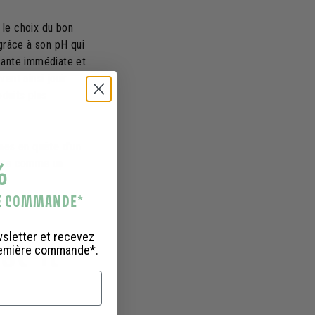
, le choix du bon
 grâce à son pH qui
isante immédiate et
ent ainsi jouir
duits plus
nnes en quête d'un
%
sente comme un
RE COMMANDE
*
wsletter et recevez
st-il
remière commande*.