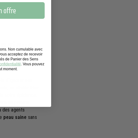
 offre
ongiques
tions. Non cumulable avec
 vous acceptez de recevoir
ités de Panier des Sens
nfidentialité
. Vous pouvez
out moment.
ble d'ignorer ses
soin, se révèle être
de notre épiderme.
von un pouvoir
 à des agents
ne
peau saine
sans