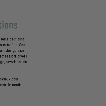
tions
seille peut aussi
ns cutanées. Son
ement des germes
fectées par divers
ge, favorisant ainsi
udicieux pour
estrale continue