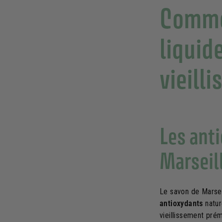
Commen
liquide
vieill
Les ant
Marseil
Le savon de Marsei
antioxydants
natur
vieillissement prém