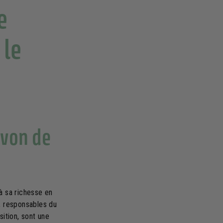
e
 le
avon de
à sa richesse en
s, responsables du
sition, sont une