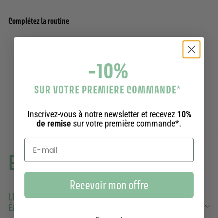
Complétez la routine
Coffret Beauté Femme - Soins du visage
Ajouter au panier
-10%
Hydratation & Éclat
15 avis
55,00€
55,00€
SUR VOTRE PREMIERE COMMANDE
*
Inscrivez-vous à notre newsletter et recevez
10%
de remise
sur votre première commande*.
En savoir plus
Recevoir mon offre
LE RITUEL D’OFFRIR UN COFFRET CADEAU : ENTRE
ÉMOTION ET ENGAGEMENT