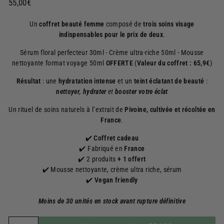
Prix
55,00€
55,00€
régulier
Un
coffret beauté femme
composé de
trois soins visage
indispensables
pour le prix de deux
.
Sérum floral perfecteur 30ml - Crème ultra-riche 50ml - Mousse
nettoyante format voyage 50ml
OFFERTE
(
Valeur du coffret :
65,9€
)
Résultat
: une
hydratation intense
et un
teint éclatant de beauté
:
nettoyer
,
hydrater
et
booster votre éclat
Un rituel de soins naturels à l’extrait de
Pivoine, cultivée et récoltée en
France
.
✔️
Coffret cadeau
✔️ Fabriqué en
France
✔️ 2 produits
+ 1 offert
✔️ Mousse nettoyante, crème ultra riche, sérum
✔️
Vegan friendly
Moins de 30 unités en stock avant rupture définitive