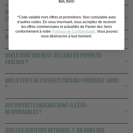
Non, merci
VOS COFFRETS CADEAUX CONVIENNENT-ILS À TOUTES
LES OCCASIONS ?
*Code valable hors offres et promotions. Non cumulable avec
d’autres codes. En vous inscrivant, vous acceptez de recevoir
les offres commerciales et actualités de Panier des Sens
conformément à notre
Politique de Confidentialité
. Vous pouvez
OÙ SONT FABRIQUÉS VOS COFFRETS CADEAUX ?
vous désinscrire à tout moment.
QUELS SONT VOS BEST-SELLERS EN COFFRETS
CADEAUX ?
QUELS TYPES DE COFFRETS CADEAUX PROPOSEZ-VOUS
?
VOS COFFRETS CADEAUX SONT-ILS ÉCO-
RESPONSABLES ?
QUELLES SENTEURS RETROUVE-T-ON DANS VOS