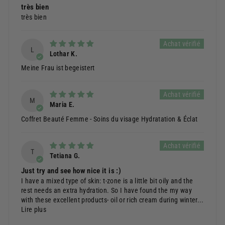
très bien
très bien
L
Lothar K.
Meine Frau ist begeistert
M
Maria E.
Coffret Beauté Femme - Soins du visage Hydratation & Éclat
T
Tetiana G.
Just try and see how nice it is :)
I have a mixed type of skin: t-zone is a little bit oily and the
rest needs an extra hydration. So I have found the my way
with these excellent products- oil or rich cream during winter...
Lire plus